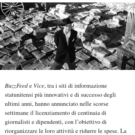
PODCAST
NEWSLETTER
I MIEI PREFERITI
SHOP
BuzzFeed
e
Vice
, tra i siti di informazione
CALENDARIO
statunitensi più innovativi e di successo degli
ultimi anni, hanno annunciato nelle scorse
AREA PERSONALE
settimane il licenziamento di centinaia di
giornalisti e dipendenti, con l’obiettivo di
Area Personale
riorganizzare le loro attività e ridurre le spese. La
Newsletter