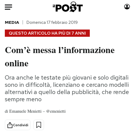
Auto
MEDIA
Domenica 17 febbraio 2019
QUESTO ARTICOLO HA PIÙ DI
7 ANNI
HOME
Com’è messa l’informazione
Italia
Moda
online
Mondo
Libri
Politica
Consumismi
Ora anche le testate più giovani e solo digitali
Tecnologia
Storie/Idee
sono in difficoltà, licenziano e cercano modelli
Internet
Ok Boomer!
alternativi a quello della pubblicità, che rende
Scienza
Media
sempre meno
Cultura
Europa
di
Emanuele Menietti – @emenietti
Economia
Altrecose
Sport
Mondiali calcio 2026
Condividi