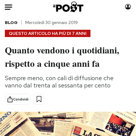
Auto
BLOG
Mercoledì 30 gennaio 2019
QUESTO ARTICOLO HA PIÙ DI
7 ANNI
HOME
Quanto vendono i quotidiani,
Italia
Moda
rispetto a cinque anni fa
Mondo
Libri
Politica
Consumismi
Sempre meno, con cali di diffusione che
Tecnologia
Storie/Idee
vanno dal trenta al sessanta per cento
Internet
Ok Boomer!
Scienza
Media
Condividi
Cultura
Europa
Economia
Altrecose
Sport
Mondiali calcio 2026