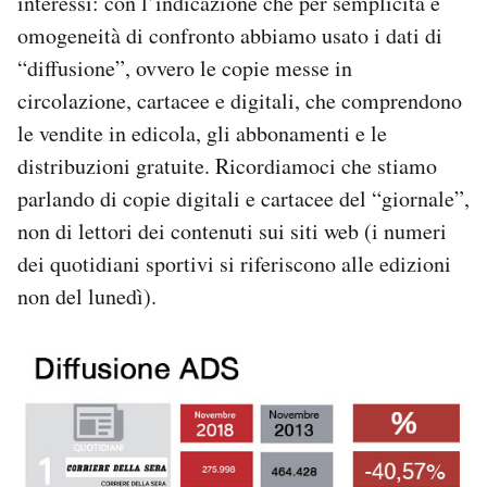
interessi: con l’indicazione che per semplicità e
Notifiche mobile
omogeneità di confronto abbiamo usato i dati di
Regala il Post
“diffusione”, ovvero le copie messe in
Hai bisogno di aiuto?
circolazione, cartacee e digitali, che comprendono
Esci
le vendite in edicola, gli abbonamenti e le
distribuzioni gratuite. Ricordiamoci che stiamo
parlando di copie digitali e cartacee del “giornale”,
non di lettori dei contenuti sui siti web (i numeri
dei quotidiani sportivi si riferiscono alle edizioni
non del lunedì).