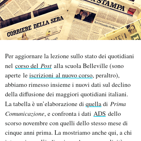
PODCAST
NEWSLETTER
I MIEI PREFERITI
Per aggiornare la lezione sullo stato dei quotidiani
nel
corso del
Post
alla scuola Belleville (sono
aperte le
iscrizioni al nuovo corso
, peraltro),
SHOP
abbiamo rimesso insieme i nuovi dati sul declino
della diffusione dei maggiori quotidiani italiani.
CALENDARIO
La tabella è un’elaborazione di
quella
di
Prima
Comunicazione
, e confronta i dati
ADS
dello
AREA PERSONALE
scorso novembre con quelli dello stesso mese di
Area Personale
cinque anni prima. La mostriamo anche qui, a chi
Newsletter