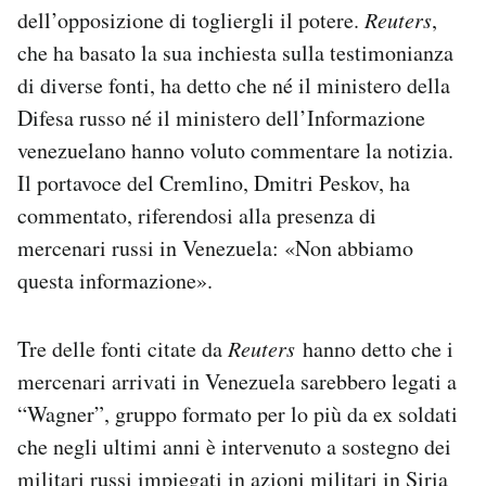
dell’opposizione di togliergli il potere.
Reuters
,
Notifiche mobile
Regala il Post
che ha basato la sua inchiesta sulla testimonianza
Hai bisogno di aiuto?
di diverse fonti, ha detto che né il ministero della
Esci
Difesa russo né il ministero dell’Informazione
venezuelano hanno voluto commentare la notizia.
Il portavoce del Cremlino, Dmitri Peskov, ha
commentato, riferendosi alla presenza di
mercenari russi in Venezuela: «Non abbiamo
questa informazione».
Tre delle fonti citate da
Reuters
hanno detto che i
mercenari arrivati in Venezuela sarebbero legati a
“Wagner”, gruppo formato per lo più da ex soldati
che negli ultimi anni è intervenuto a sostegno dei
militari russi impiegati in azioni militari
in Siria