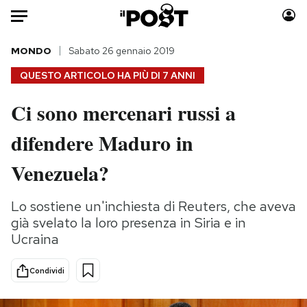
Auto
MONDO
Sabato 26 gennaio 2019
QUESTO ARTICOLO HA PIÙ DI
7 ANNI
HOME
Ci sono mercenari russi a
Italia
Moda
difendere Maduro in
Mondo
Libri
Politica
Consumismi
Venezuela?
Tecnologia
Storie/Idee
Internet
Ok Boomer!
Lo sostiene un'inchiesta di Reuters, che aveva
Scienza
Media
già svelato la loro presenza in Siria e in
Cultura
Europa
Ucraina
Economia
Altrecose
Condividi
Sport
Mondiali calcio 2026