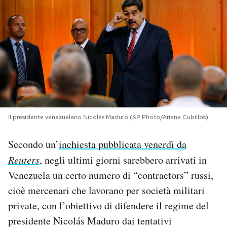
PODCAST
NEWSLETTER
I MIEI PREFERITI
Il presidente venezuelano Nicolás Maduro (AP Photo/Ariana Cubillos)
SHOP
Secondo un’
inchiesta pubblicata venerdì da
CALENDARIO
Reuters
, negli ultimi giorni sarebbero arrivati in
Venezuela un certo numero di “contractors” russi,
AREA PERSONALE
cioè mercenari che lavorano per società militari
private, con l’obiettivo di difendere il regime del
Area Personale
presidente Nicolás Maduro dai tentativi
Newsletter