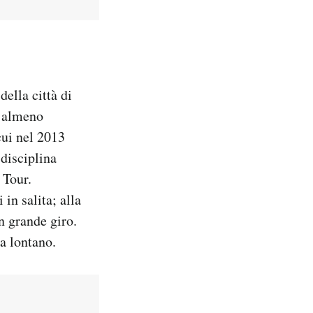
ella città di
a almeno
cui nel 2013
disciplina
 Tour.
 in salita; alla
n grande giro.
da lontano.