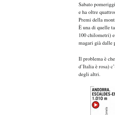
Sabato pomeriggio
Notifiche mobile
Regala il Post
e ha oltre quattr
Hai bisogno di aiuto?
Premi della monta
Esci
È una di quelle t
100 chilometri) ed
magari già dalle p
Il problema è che
d’Italia è rosa) c
degli altri.