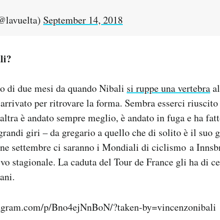
@lavuelta)
September 14, 2018
li?
o di due mesi da quando Nibali
si ruppe una vertebra
al
 arrivato per ritrovare la forma. Sembra esserci riuscit
altra è andato sempre meglio, è andato in fuga e ha fatt
i grandi giri – da gregario a quello che di solito è il suo 
ine settembre ci saranno i Mondiali di ciclismo a Innsbr
tivo stagionale. La caduta del Tour de France gli ha di c
ani.
tagram.com/p/Bno4ejNnBoN/?taken-by=vincenzonibali