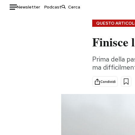
Newsletter
Podcast
Auto
QUESTO ARTICOLO
Finisce 
HOME
Italia
Moda
Prima della pas
Mondo
Libri
ma difficilmen
Politica
Consumismi
Tecnologia
Storie/Idee
Condividi
Internet
Ok Boomer!
Scienza
Media
Cultura
Europa
Economia
Altrecose
Sport
Mondiali calcio 2026