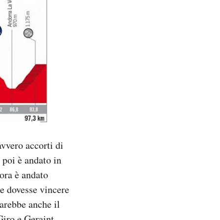
avvero accorti di
 poi è andato in
nora è andato
Se dovesse vincere
Sarebbe anche il
Giro
e
Geraint