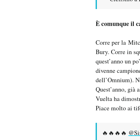
È comunque il ca
Corre per la Mitc
Bury. Corre in sq
quest’anno un po’
divenne campione 
dell’Omnium). Nel
Quest’anno, già al
Vuelta ha dimostr
Piace molto ai ti
🔥🔥🔥🔥
@Si