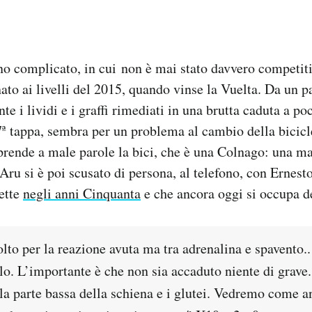
o complicato, in cui non è mai stato davvero competiti
o ai livelli del 2015, quando vinse la Vuelta. Da un pa
e i lividi e i graffi rimediati in una brutta caduta a po
17ª tappa, sembra per un problema al cambio della bicicl
prende a male parole la bici, che è una Colnago: una ma
Aru si è poi scusato di persona, al telefono, con Ernest
lette
negli anni Cinquanta
e che ancora oggi si occupa d
to per la reazione avuta ma tra adrenalina e spavento..
lo. L’importante è che non sia accaduto niente di grave
a parte bassa della schiena e i glutei. Vedremo come an