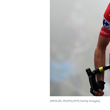
PODCAST
NEWSLETTER
I MIEI PREFERITI
SHOP
CALENDARIO
AREA PERSONALE
Area Personale
(MIGUEL RIOPA/AFP/Getty Images)
Newsletter