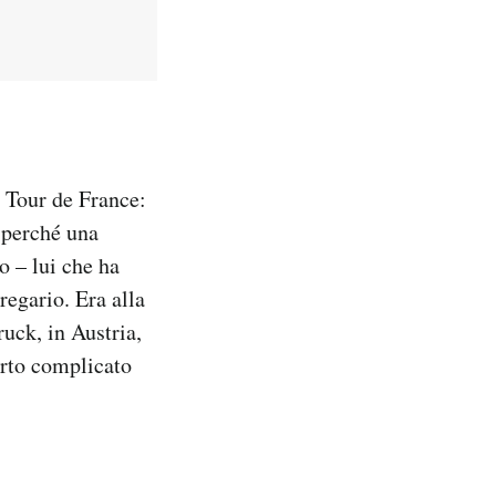
 Tour de France:
o perché una
o – lui che ha
gregario. Era alla
uck, in Austria,
erto complicato