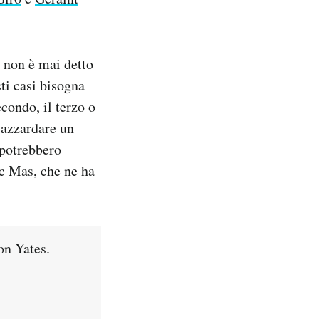
a non è mai detto
ti casi bisogna
econdo, il terzo o
e azzardare un
e potrebbero
ic Mas, che ne ha
on Yates.