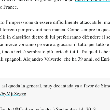
e France
.
ato l’impressione di essere difficilmente attaccabile, m
 il terreno per provarci non manca. Come sempre in ques
lli in classifica dietro di lui preferiranno difendere il s
se invece vorranno provare a giocarsi il tutto per tutto 
 fino a ieri, è sembrato più forte di tutti. Tra quelli ch
gli spagnoli Alejandro Valverde, che ha 39 anni, ed Enr
así queda la general, muy decantada ya a favor de Sim
om/byMjtXegyg
 Fondo (@Ciclismoafondo_)
September 14, 2018