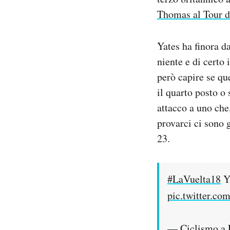
Thomas al Tour d
Yates ha finora d
niente e di certo
però capire se que
il quarto posto o 
attacco a uno che,
provarci ci sono 
23.
#LaVuelta18
Y 
pic.twitter.c
— Ciclismo a