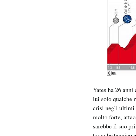
Yates ha 26 anni 
lui solo qualche 
crisi negli ultim
molto forte, atta
sarebbe il suo pr
terzo britannico 