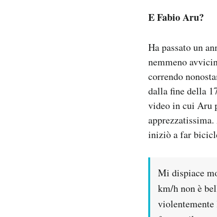
E Fabio Aru?
Ha passato un ann
nemmeno avvicinat
correndo nonostant
dalla fine della 
video in cui Aru 
apprezzatissima. 
iniziò a far bicic
Mi dispiace mol
km/h non è bel
violentemente l