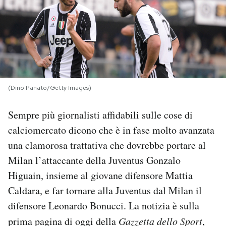
PODCAST
NEWSLETTER
I MIEI PREFERITI
(Dino Panato/Getty Images)
Sempre più giornalisti affidabili sulle cose di
SHOP
calciomercato dicono che è in fase molto avanzata
una clamorosa trattativa che dovrebbe portare al
CALENDARIO
Milan l’attaccante della Juventus Gonzalo
Higuain, insieme al giovane difensore Mattia
AREA PERSONALE
Caldara, e far tornare alla Juventus dal Milan il
difensore Leonardo Bonucci. La notizia è sulla
Area Personale
prima pagina di oggi della
Gazzetta dello Sport
,
Newsletter