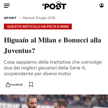
Auto
SPORT
Martedì 31 luglio 2018
QUESTO ARTICOLO HA PIÙ DI
8 ANNI
HOME
Higuaín al Milan e Bonucci alla
Italia
Moda
Juventus?
Mondo
Libri
Politica
Consumismi
Cosa sappiamo della trattativa che coinvolge
Tecnologia
Storie/Idee
due dei migliori giocatori della Serie A,
Internet
Ok Boomer!
sorprendente per diversi motivi
Scienza
Media
Cultura
Europa
Condividi
Economia
Altrecose
Sport
Mondiali calcio 2026