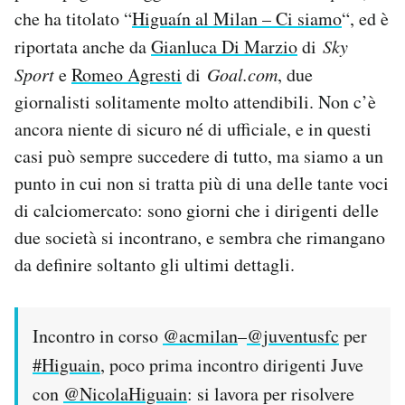
Notifiche mobile
che ha titolato “
Higuaín al Milan – Ci siamo
“, ed è
Regala il Post
riportata anche da
Gianluca Di Marzio
di
Sky
Hai bisogno di aiuto?
Sport
e
Romeo Agresti
di
Goal.com
, due
Esci
giornalisti solitamente molto attendibili. Non c’è
ancora niente di sicuro né di ufficiale, e in questi
casi può sempre succedere di tutto, ma siamo a un
punto in cui non si tratta più di una delle tante voci
di calciomercato: sono giorni che i dirigenti delle
due società si incontrano, e sembra che rimangano
da definire soltanto gli ultimi dettagli.
Incontro in corso
@acmilan
–
@juventusfc
per
#Higuain
, poco prima incontro dirigenti Juve
con
@NicolaHiguain
: si lavora per risolvere