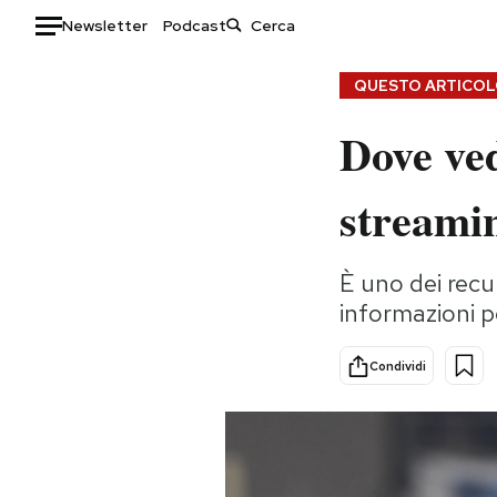
Newsletter
Podcast
Auto
QUESTO ARTICOLO
Dove ved
HOME
Italia
Moda
streamin
Mondo
Libri
Politica
Consumismi
È uno dei recup
Tecnologia
Storie/Idee
informazioni pe
Internet
Ok Boomer!
Scienza
Media
Condividi
Cultura
Europa
Economia
Altrecose
Sport
Mondiali calcio 2026