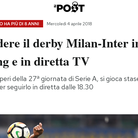
 HA PIÙ DI
8 ANNI
Mercoledì 4 aprile 2018
ere il derby Milan-Inter i
g e in diretta TV
eri della 27ª giornata di Serie A, si gioca stase
r seguirlo in diretta dalle 18.30