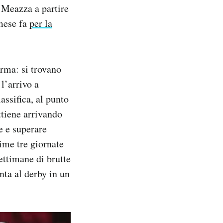
e Meazza a partire
mese fa
per la
orma: si trovano
 l’arrivo a
assifica, al punto
ttiene arrivando
e e superare
time tre giornate
ettimane di brutte
enta al derby in un