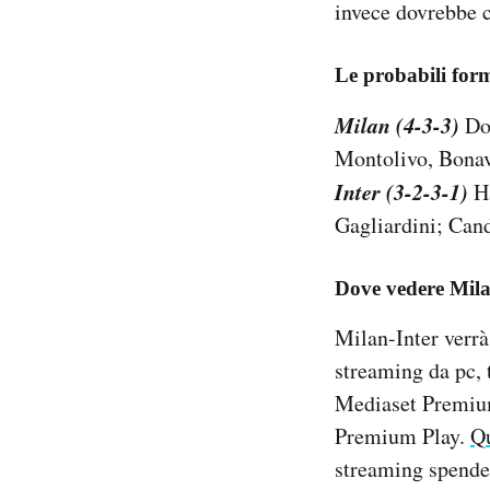
invece dovrebbe co
Le probabili form
Milan (4-3-3)
Don
Montolivo, Bonav
Inter (3-2-3-1)
Ha
Gagliardini; Cand
Dove vedere Milan
Milan-Inter verrà
streaming da pc,
Mediaset Premium
Premium Play.
Q
streaming spende