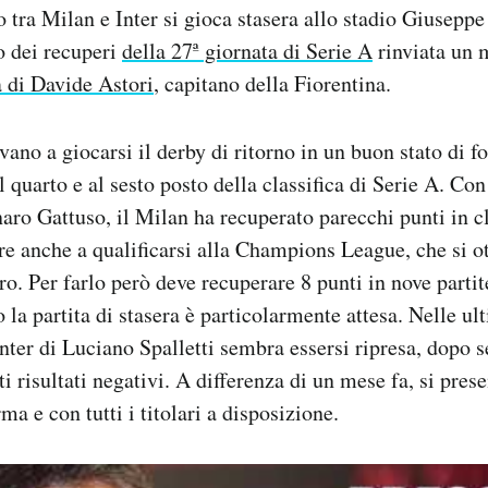
o tra Milan e Inter si gioca stasera allo stadio Giusepp
o dei recuperi
della 27ª giornata di Serie A
rinviata un 
 di Davide Astori
, capitano della Fiorentina.
vano a giocarsi il derby di ritorno in un buon stato di f
 quarto e al sesto posto della classifica di Serie A. Con
ro Gattuso, il Milan ha recuperato parecchi punti in cl
e anche a qualificarsi alla Champions League, che si o
ro. Per farlo però deve recuperare 8 punti in nove partit
o la partita di stasera è particolarmente attesa. Nelle ul
nter di Luciano Spalletti sembra essersi ripresa, dopo s
i risultati negativi. A differenza di un mese fa, si pres
ma e con tutti i titolari a disposizione.