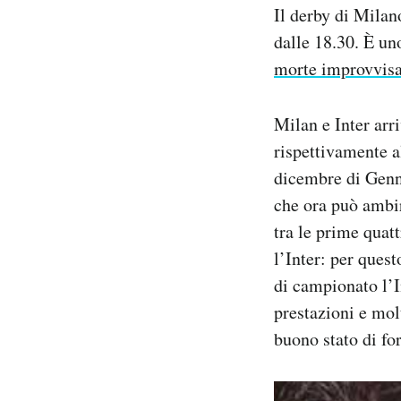
Il derby di Milan
Notifiche mobile
Regala il Post
dalle 18.30. È un
Hai bisogno di aiuto?
morte improvvisa
Esci
Milan e Inter arri
rispettivamente al
dicembre di Genna
che ora può ambir
tra le prime quatt
l’Inter: per quest
di campionato l’I
prestazioni e molt
buono stato di for