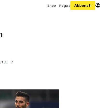
Abbonati
Shop
Regala
n
ra: le