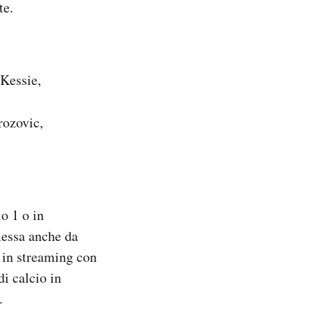
te.
Kessie,
rozovic,
o 1 o in
messa anche da
in streaming con
di calcio in
.