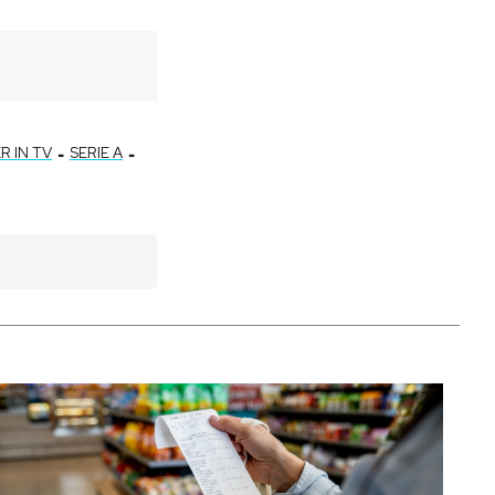
-
-
R IN TV
SERIE A