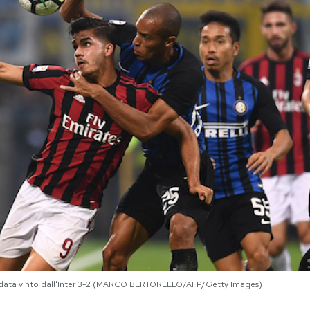
andata vinto dall'Inter 3-2 (MARCO BERTORELLO/AFP/Getty Images)