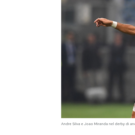
PODCAST
NEWSLETTER
I MIEI PREFERITI
SHOP
CALENDARIO
AREA PERSONALE
Area Personale
Andre Silva e Joao Miranda nel derby di 
Newsletter