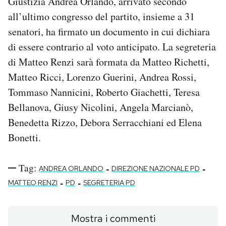
Giustizia Andrea Orlando, arrivato secondo
Notifiche mobile
all’ultimo congresso del partito, insieme a 31
Regala il Post
senatori, ha firmato un documento in cui dichiara
Hai bisogno di aiuto?
di essere contrario al voto anticipato. La segreteria
Esci
di Matteo Renzi sarà formata da Matteo Richetti,
Matteo Ricci, Lorenzo Guerini, Andrea Rossi,
Tommaso Nannicini, Roberto Giachetti, Teresa
Bellanova, Giusy Nicolini, Angela Marcianò,
Benedetta Rizzo, Debora Serracchiani ed Elena
Bonetti.
Tag:
-
-
ANDREA ORLANDO
DIREZIONE NAZIONALE PD
-
-
MATTEO RENZI
PD
SEGRETERIA PD
Mostra i commenti