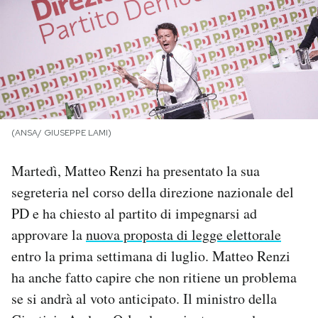
PODCAST
NEWSLETTER
I MIEI PREFERITI
(ANSA/ GIUSEPPE LAMI)
Martedì, Matteo Renzi ha presentato la sua
SHOP
segreteria nel corso della direzione nazionale del
PD e ha chiesto al partito di impegnarsi ad
CALENDARIO
approvare la
nuova proposta di legge elettorale
entro la prima settimana di luglio. Matteo Renzi
AREA PERSONALE
ha anche fatto capire che non ritiene un problema
Area Personale
se si andrà al voto anticipato. Il ministro della
Newsletter