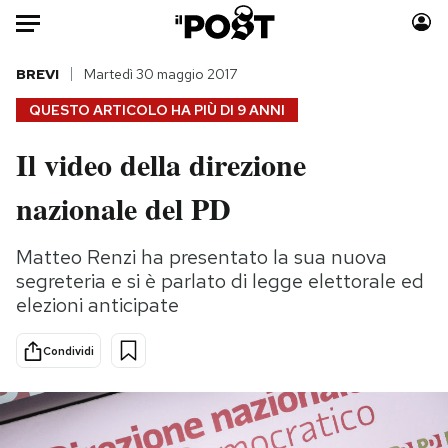
Auto
BREVI
Martedì 30 maggio 2017
QUESTO ARTICOLO HA PIÙ DI
9 ANNI
HOME
Il video della direzione
Italia
Moda
nazionale del PD
Mondo
Libri
Politica
Consumismi
Matteo Renzi ha presentato la sua nuova
Tecnologia
Storie/Idee
segreteria e si è parlato di legge elettorale ed
Internet
Ok Boomer!
elezioni anticipate
Scienza
Media
Cultura
Europa
Condividi
Economia
Altrecose
Sport
Mondiali calcio 2026