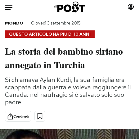
Auto
MONDO
Giovedì 3 settembre 2015
QUESTO ARTICOLO HA PIÙ DI
10 ANNI
HOME
La storia del bambino siriano
Italia
Moda
annegato in Turchia
Mondo
Libri
Politica
Consumismi
Si chiamava Aylan Kurdi, la sua famiglia era
Tecnologia
Storie/Idee
scappata dalla guerra e voleva raggiungere il
Internet
Ok Boomer!
Canada: nel naufragio si è salvato solo suo
Scienza
Media
padre
Cultura
Europa
Economia
Altrecose
Condividi
Sport
Mondiali calcio 2026