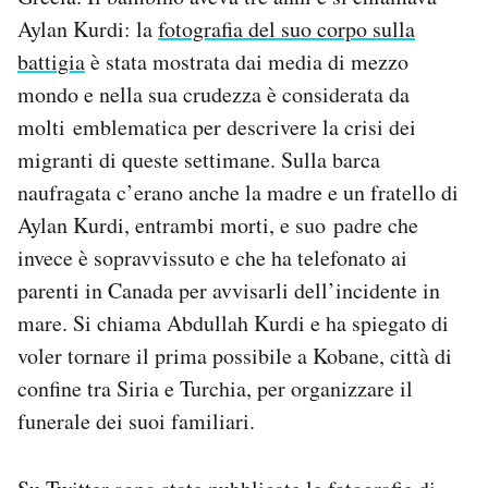
Notifiche mobile
Aylan Kurdi: la
fotografia del suo corpo sulla
Regala il Post
battigia
è stata mostrata dai media di mezzo
Hai bisogno di aiuto?
mondo e nella sua crudezza è considerata da
Esci
molti emblematica per descrivere la crisi dei
migranti di queste settimane. Sulla barca
naufragata c’erano anche la madre e un fratello di
Aylan Kurdi, entrambi morti, e suo padre che
invece è sopravvissuto e che ha telefonato ai
parenti in Canada per avvisarli dell’incidente in
mare. Si chiama Abdullah Kurdi e ha spiegato di
voler tornare il prima possibile a Kobane, città di
confine tra Siria e Turchia, per organizzare il
funerale dei suoi familiari.