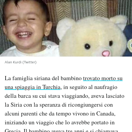
PODCAST
NEWSLETTER
I MIEI PREFERITI
Alan Kurdi (Twitter)
SHOP
La famiglia siriana del bambino
trovato morto su
una spiaggia in Turchia
, in seguito al naufragio
CALENDARIO
della barca su cui stava viaggiando, aveva lasciato
la Siria con la speranza di ricongiungersi con
AREA PERSONALE
alcuni parenti che da tempo vivono in Canada,
iniziando un viaggio che lo avrebbe portato in
Area Personale
Newsletter
Grecia. Il bambino aveva tre anni e si chiamava