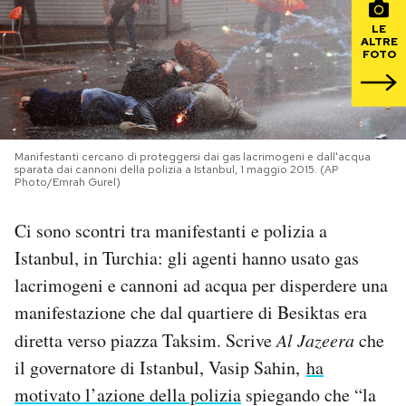
LE
PODCAST
ALTRE
FOTO
NEWSLETTER
I MIEI PREFERITI
Manifestanti cercano di proteggersi dai gas lacrimogeni e dall'acqua
sparata dai cannoni della polizia a Istanbul, 1 maggio 2015. (AP
Photo/Emrah Gurel)
SHOP
Ci sono scontri tra manifestanti e polizia a
Istanbul, in Turchia: gli agenti hanno usato gas
CALENDARIO
lacrimogeni e cannoni ad acqua per disperdere una
manifestazione che dal quartiere di Besiktas era
AREA PERSONALE
diretta verso piazza Taksim. Scrive
Al Jazeera
che
il governatore di Istanbul, Vasip Sahin,
ha
Area Personale
motivato l’azione della polizia
spiegando che “la
Newsletter