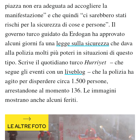
piazza non era adeguata ad accogliere la
Notifiche mobile
Regala il Post
manifestazione” e che quindi “ci sarebbero stati
Hai bisogno di aiuto?
rischi per la sicurezza di cose e persone”. Il
Esci
governo turco guidato da Erdogan ha approvato
alcuni giorni fa una
legge sulla sicurezza
che dava
alla polizia molti più poteri in situazioni di questo
tipo. Scrive il quotidiano turco
Hurriyet
– che
segue gli eventi con un
liveblog
– che la polizia ha
agito per disperdere circa 1.500 persone,
arrestandone al momento 136. Le immagini
mostrano anche alcuni feriti.