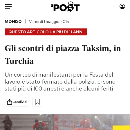
Auto
MONDO
Venerdì 1 maggio 2015
QUESTO ARTICOLO HA PIÙ DI
11 ANNI
HOME
Gli scontri di piazza Taksim, in
Italia
Moda
Turchia
Mondo
Libri
Politica
Consumismi
Un corteo di manifestanti per la Festa del
Tecnologia
Storie/Idee
lavoro è stato fermato dalla polizia: ci sono
Internet
Ok Boomer!
stati più di 100 arresti e anche alcuni feriti
Scienza
Media
Cultura
Europa
Condividi
Economia
Altrecose
Sport
Mondiali calcio 2026