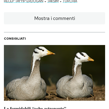
-
-
RECEP TAYYIP ERDOĞAN
TAKSIM
TURCHIA
Mostra i commenti
CONSIGLIATI
Le formidabili “oche astronaute”