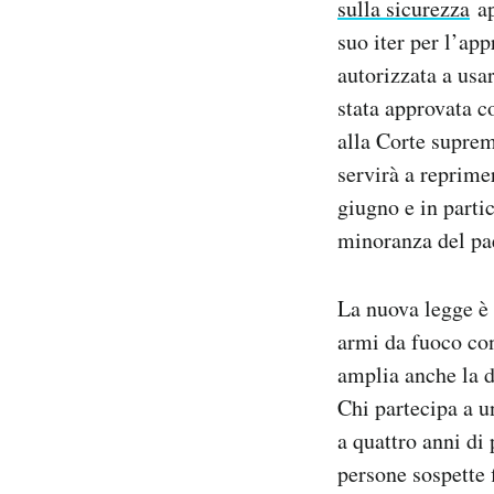
sulla sicurezza
ap
Notifiche mobile
suo iter per l’app
Regala il Post
autorizzata a usa
Hai bisogno di aiuto?
stata approvata 
Esci
alla Corte suprem
servirà a reprimer
giugno e in partic
minoranza del pa
La nuova legge è 
armi da fuoco con
amplia anche la de
Chi partecipa a u
a quattro anni di 
persone sospette 