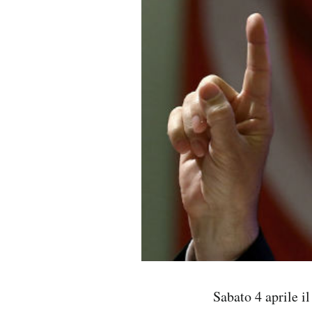
PODCAST
NEWSLETTER
I MIEI PREFERITI
SHOP
CALENDARIO
AREA PERSONALE
Area Personale
Sabato 4 aprile i
Newsletter