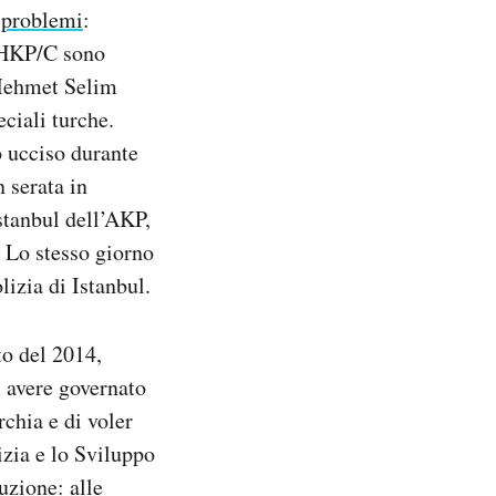
 problemi
:
DHKP/C sono
 Mehmet Selim
eciali turche.
o ucciso durante
n serata in
stanbul dell’AKP,
. Lo stesso giorno
lizia di Istanbul.
to del 2014,
i avere governato
rchia e di voler
tizia e lo Sviluppo
uzione: alle