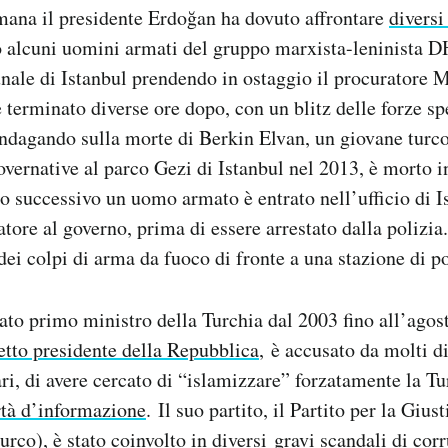
mana il presidente Erdoğan ha dovuto affrontare
diversi
 alcuni uomini armati del gruppo marxista-leninista 
bunale di Istanbul prendendo in ostaggio il procuratore
 terminato diverse ore dopo, con un blitz delle forze sp
indagando sulla morte di Berkin Elvan, un giovane turc
overnative al parco Gezi di Istanbul nel 2013, è morto i
no successivo un uomo armato è entrato nell’ufficio di I
atore al governo, prima di essere arrestato dalla polizia
 dei colpi di arma da fuoco di fronte a una stazione di po
ato primo ministro della Turchia dal 2003 fino all’agos
letto presidente della Repubblica
, è accusato da molti d
ri, di avere cercato di “islamizzare” forzatamente la Tu
rtà d’informazione
. Il suo partito, il Partito per la Gius
urco), è stato coinvolto in diversi
gravi scandali
di corr