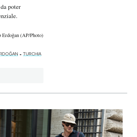
 da poter
enziale.
yip Erdoğan (AP/Photo)
-
 ERDOĞAN
TURCHIA