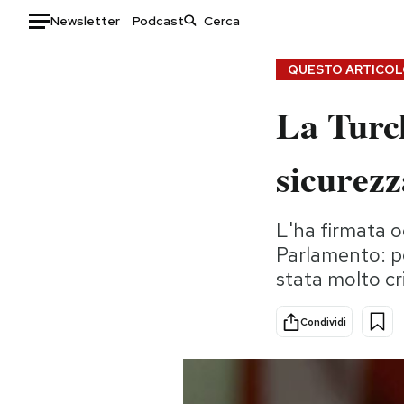
Newsletter
Podcast
Auto
QUESTO ARTICOLO
La Turch
HOME
Italia
Moda
sicurezz
Mondo
Libri
Politica
Consumismi
L'ha firmata o
Tecnologia
Storie/Idee
Parlamento: pe
Internet
Ok Boomer!
stata molto cri
Scienza
Media
Cultura
Europa
Condividi
Economia
Altrecose
Sport
Mondiali calcio 2026