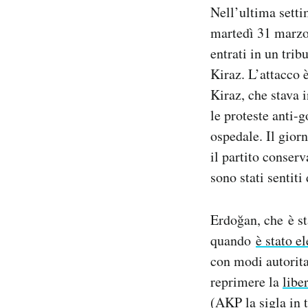
Nell’ultima setti
martedì 31 marzo
entrati in un tri
Kiraz. L’attacco è
Kiraz, che stava 
le proteste anti-g
ospedale. Il gior
il partito conserv
sono stati sentiti
Erdoğan, che è st
quando
è stato e
con modi autorita
reprimere la
libe
(AKP la sigla in t