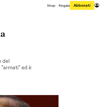
Abbonati
Shop
Regala
la
e del
 "armati" ed è