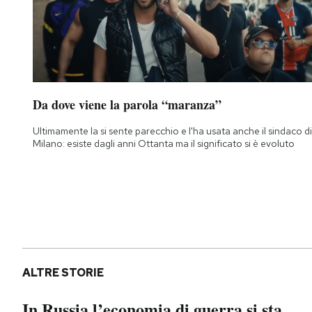
Da dove viene la parola “maranza”
Ultimamente la si sente parecchio e l'ha usata anche il sindaco di
Milano: esiste dagli anni Ottanta ma il significato si è evoluto
ALTRE STORIE
In Russia l’economia di guerra si sta