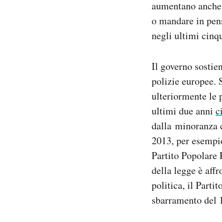
aumentano anche i
o mandare in pens
negli ultimi cinq
Il governo sostien
polizie europee. 
ulteriormente le 
ultimi due anni
c
dalla minoranza c
2013, per esempio
Partito Popolare 
della legge è affr
politica, il Part
sbarramento del 1