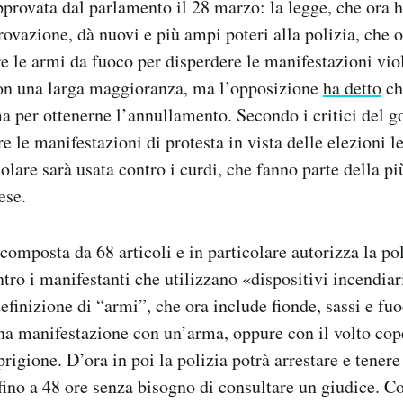
provata dal parlamento il 28 marzo: la legge, che ora h
rovazione, dà nuovi e più ampi poteri alla polizia, che o
re le armi da fuoco per disperdere le manifestazioni vio
con una larga maggioranza, ma l’opposizione
ha detto
ch
a per ottenerne l’annullamento. Secondo i critici del g
e le manifestazioni di protesta in vista delle elezioni le
olare sarà usata contro i curdi, che fanno parte della pi
ese.
composta da 68 articoli e in particolare autorizza la pol
tro i manifestanti che utilizzano «dispositivi incendiar
finizione di “armi”, che ora include fionde, sassi e fuoc
na manifestazione con un’arma, oppure con il volto cope
prigione. D’ora in poi la polizia potrà arrestare e tenere
fino a 48 ore senza bisogno di consultare un giudice. C