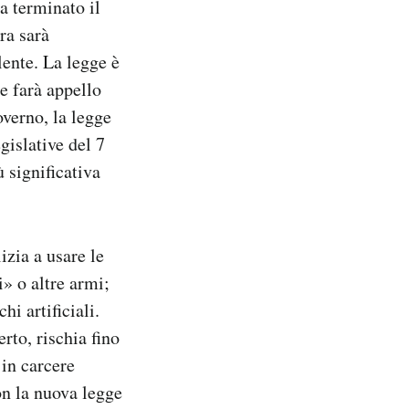
a terminato il
ra sarà
lente. La legge è
e farà appello
overno, la legge
gislative del 7
ù significativa
izia a usare le
i» o altre armi;
hi artificiali.
rto, rischia fino
 in carcere
on la nuova legge