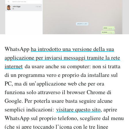
PODCAST
NEWSLETTER
WhatsApp
ha introdotto una versione della sua
I MIEI PREFERITI
applicazione per inviarsi messaggi tramite la rete
internet
da usare anche su computer: non si tratta
SHOP
di un programma vero e proprio da installare sul
PC, ma di un’applicazione web che per ora
CALENDARIO
funziona solo attraverso il browser Chrome di
Google. Per poterla usare basta seguire alcune
AREA PERSONALE
semplici indicazioni:
visitare questo sito
, aprire
WhatsApp sul proprio telefono, scegliere dal menu
Area Personale
(che si apre toccando l’icona con le tre linee
Newsletter