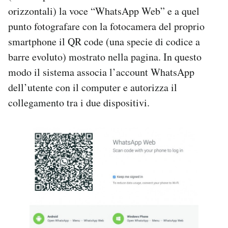
Notifiche mobile
orizzontali) la voce “WhatsApp Web” e a quel
Regala il Post
punto fotografare con la fotocamera del proprio
Hai bisogno di aiuto?
smartphone il QR code (una specie di codice a
Esci
barre evoluto) mostrato nella pagina. In questo
modo il sistema associa l’account WhatsApp
dell’utente con il computer e autorizza il
collegamento tra i due dispositivi.