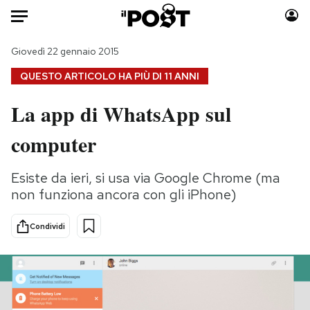
Auto
Giovedì 22 gennaio 2015
QUESTO ARTICOLO HA PIÙ DI
11 ANNI
HOME
La app di WhatsApp sul
Italia
Moda
computer
Mondo
Libri
Politica
Consumismi
Esiste da ieri, si usa via Google Chrome (ma
Tecnologia
Storie/Idee
non funziona ancora con gli iPhone)
Internet
Ok Boomer!
Scienza
Media
Condividi
Cultura
Europa
Economia
Altrecose
Sport
Mondiali calcio 2026