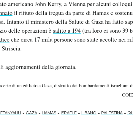
stato americano John Kerry, a Vienna per alcuni colloqui
nnato
il rifiuto della tregua da parte di Hamas e sostenut
si. Intanto il ministero della Salute di Gaza ha fatto s
izio delle operazioni è
salito a 194
(tra loro ci sono 39 
dice
che circa 17 mila persone sono state accolte nei rifu
 Striscia.
gli aggiornamenti della giornata.
acerie di un edificio a Gaza, distrutto dai bombardamenti israelia
COEX
-
-
-
-
-
-
NETANYAHU
GAZA
HAMAS
ISRAELE
LIBANO
PALESTINA
Q