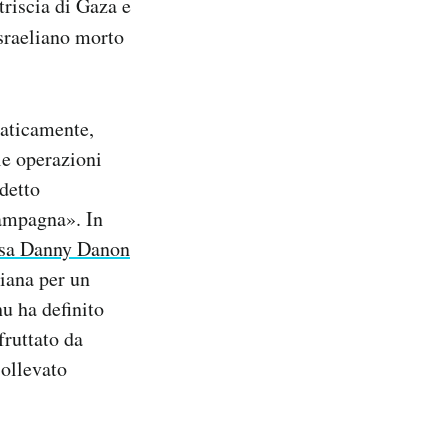
triscia di Gaza e
israeliano morto
maticamente,
le operazioni
 detto
campagna». In
fesa Danny Danon
ziana per un
hu ha definito
fruttato da
sollevato