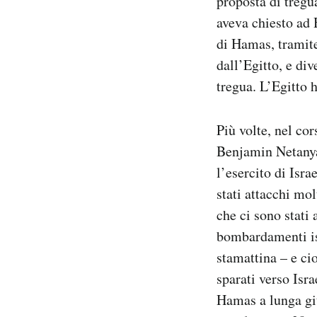
proposta di tregu
Notifiche mobile
aveva chiesto ad H
Regala il Post
di Hamas, tramite
Hai bisogno di aiuto?
dall’Egitto, e div
Esci
tregua. L’Egitto h
Più volte, nel co
Benjamin Netanya
l’esercito di Isra
stati attacchi mol
che ci sono stati 
bombardamenti isr
stamattina – e ci
sparati verso Isr
Hamas a lunga gitt