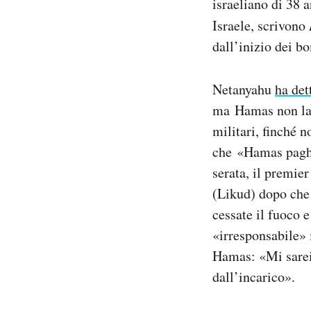
israeliano di 38 a
Israele, scrivono
dall’inizio dei 
Netanyahu
ha det
ma Hamas non lasc
militari, finché n
che «Hamas pagher
serata, il premie
(Likud) dopo che 
cessate il fuoco 
«irresponsabile» 
Hamas: «Mi sarei 
dall’incarico».