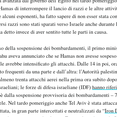
a avanzata dal governo dell’Egitto nel tardo pomeriggio 
amas di interrompere il lancio di razzi e le altre attivi
 alcuni esponenti, ha fatto sapere di non esser stata co
ersi razzi sono stati sparati verso Israele anche durante 
a detto invece di aver sentito tutte le parti in causa.
rso della sospensione dei bombardamenti, il primo minis
hu aveva annunciato che se Hamas non avesse sospeso l
ele avrebbe intensificato gli attacchi. Dalle 14 in poi, or
to frequenti da una parte e dall’altra: l’Autorità palest
almeno trenta attacchi aerei nella prima ora subito dopo
aeliani; le forze di difesa israeliane (IDF)
hanno rifer
oè dalla sospensione provvisoria dei bombardamenti – 76
aele. Nel tardo pomeriggio anche Tel Aviv è stata attacca
ata, in gran parte intercettati e neutralizzati da “
Iron