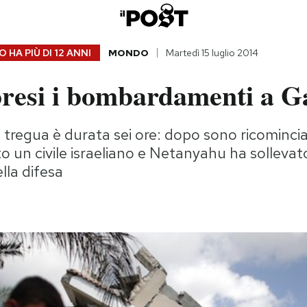
 HA PIÙ DI
12 ANNI
MONDO
Martedì 15 luglio 2014
presi i bombardamenti a G
 tregua è durata sei ore: dopo sono ricominciat
 un civile israeliano e Netanyahu ha sollevato 
lla difesa