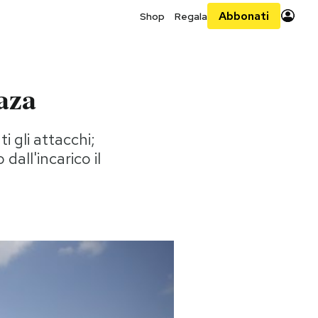
Abbonati
Shop
Regala
aza
i gli attacchi;
dall'incarico il