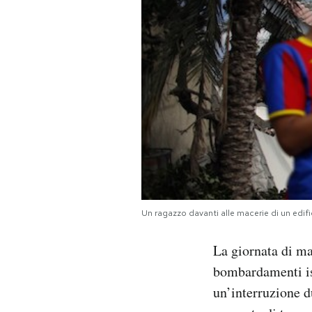
PODCAST
NEWSLETTER
I MIEI PREFERITI
SHOP
CALENDARIO
Un ragazzo davanti alle macerie di un edi
La giornata di ma
AREA PERSONALE
bombardamenti is
Area Personale
un’interruzione d
Newsletter