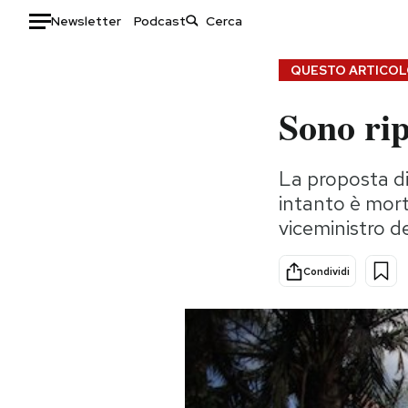
Newsletter
Podcast
Auto
QUESTO ARTICOLO
Sono ri
HOME
Italia
Moda
La proposta di
Mondo
Libri
intanto è morto
Politica
Consumismi
viceministro de
Tecnologia
Storie/Idee
Internet
Ok Boomer!
Condividi
Scienza
Media
Cultura
Europa
Economia
Altrecose
Sport
Mondiali calcio 2026