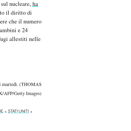
 sul nucleare,
ha
o il diritto di
apere che il numero
bambini e 24
gi allestiti nelle
ni di martedì. (THOMAS
/AFP/Getty Images)
-
-
UE
STATI UNITI