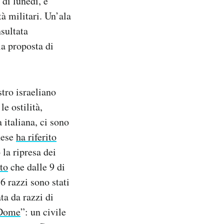
di lunedì, e
tà militari. Un’ala
nsultata
la proposta di
tro israeliano
e ostilità,
a italiana, ci sono
inese
ha riferito
 la ripresa dei
ito
che dalle 9 di
 razzi sono stati
ta da razzi di
 Dome
”: un civile