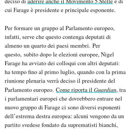
deciso di
aderire anche il Movimento 5 Stelle
e di
Notifiche mobile
cui Farage è presidente e principale esponente.
Regala il Post
Hai bisogno di aiuto?
Per formare un gruppo al Parlamento europeo,
Esci
infatti, serve che questo contenga deputati di
almeno un quarto dei paesi membri. Per
questo, subito dopo le elezioni europee, Nigel
Farage ha avviato dei colloqui con altri deputati:
ha tempo fino al primo luglio, quando con la prima
riunione plenaria verrà deciso il presidente del
Parlamento europeo.
Come riporta il
Guardian
, tra
i parlamentari europei che dovrebbero entrare nel
nuovo gruppo di Farage ci sono diversi esponenti
dell’estrema destra europea: alcuni vengono da un
partito svedese fondato da suprematisti bianchi,