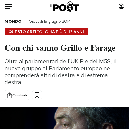
Auto
MONDO
Giovedì 19 giugno 2014
QUESTO ARTICOLO HA PIÙ DI
12 ANNI
HOME
Con chi vanno Grillo e Farage
Italia
Moda
Mondo
Libri
Oltre ai parlamentari dell'UKIP e del M5S, il
Politica
Consumismi
nuovo gruppo al Parlamento europeo ne
Tecnologia
Storie/Idee
comprenderà altri di destra e di estrema
destra
Internet
Ok Boomer!
Scienza
Media
Condividi
Cultura
Europa
Economia
Altrecose
Sport
Mondiali calcio 2026