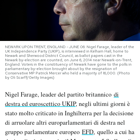
PODCAST
NEWSLETTER
NEWARK UPON TRENT, ENGLAND - JUNE 06: Nigel Farage, leader of the
UK Independence Party (UKIP), is interviewed in Kelham Hall, home to
I MIEI PREFERITI
Newark and Sherwood District Council, as ballot papers cast in the
Newark by-election are counted, on June 6, 2014 near Newark-on-Trent,
England. Voters in the constituency of Newark have gone to the polls in
parliamentary by-election brought about by the resignation of
Conservative MP Patrick Mercer who held a majority of 16,000. (Photo
SHOP
by Oli Scarff/Getty Images)
Nigel Farage, leader del partito britannico
di
CALENDARIO
destra ed euroscettico UKIP
, negli ultimi giorni è
stato molto criticato in Inghilterra per la decisione
AREA PERSONALE
di arruolare altri europarlamentari di destra nel
Area Personale
gruppo parlamentare europeo
EFD
, quello a cui ha
Newsletter