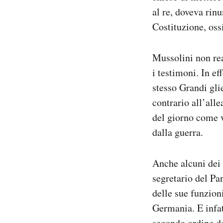
al re, doveva rin
Costituzione, oss
Mussolini non rea
i testimoni. In e
stesso Grandi gli
contrario all’all
del giorno come v
dalla guerra.
Anche alcuni dei 
segretario del Pa
delle sue funzion
Germania. E infat
secondo ordine de