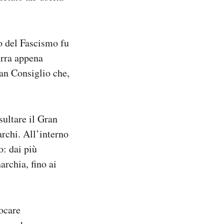
o del Fascismo fu
erra appena
an Consiglio che,
sultare il Gran
archi. All’interno
o: dai più
archia, fino ai
vocare