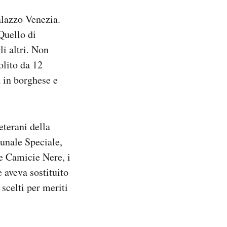
alazzo Venezia.
Quello di
i altri. Non
olito da 12
a in borghese e
eterani della
bunale Speciale,
le Camicie Nere, i
 aveva sostituito
 scelti per meriti