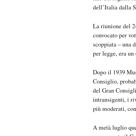
Notifiche mobile
dell’Italia dalla 
Regala il Post
Hai bisogno di aiuto?
La riunione del 2
Esci
convocato per vot
scoppiata – una d
per legge, era un
Dopo il 1939 Muss
Consiglio, probab
del Gran Consigli
intransigenti, i 
più moderati, con
A metà luglio que