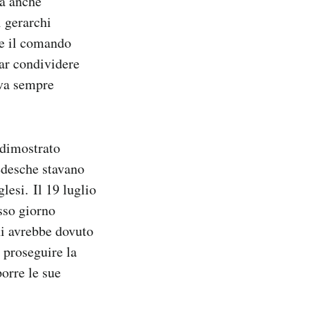
ma anche
i gerarchi
are il comando
ar condividere
ava sempre
a dimostrato
tedesche stavano
lesi. Il 19 luglio
sso giorno
ni avrebbe dovuto
a proseguire la
orre le sue