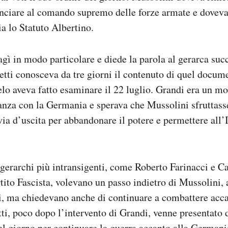
unciare al comando supremo delle forze armate e doveva 
ia lo Statuto Albertino.
gì in modo particolare e diede la parola al gerarca succ
ffetti conosceva da tre giorni il contenuto di quel docum
elo aveva fatto esaminare il 22 luglio. Grandi era un mo
eanza con la Germania e sperava che Mussolini sfruttasse
ia d’uscita per abbandonare il potere e permettere all’I
gerarchi più intransigenti, come Roberto Farinacci e Ca
rtito Fascista, volevano un passo indietro di Mussolini
i, ma chiedevano anche di continuare a combattere acca
ti, poco dopo l’intervento di Grandi, venne presentato 
l giorno per continuare la guerra accanto alla Germani