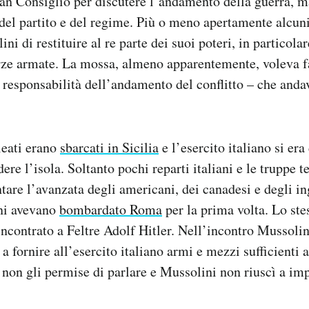
an Consiglio per discutere l’andamento della guerra, 
del partito e del regime. Più o meno apertamente alcun
ni di restituire al re parte dei suoi poteri, in particol
rze armate. La mossa, almeno apparentemente, voleva f
 responsabilità dell’andamento del conflitto – che and
lleati erano
sbarcati in Sicilia
e l’esercito italiano si er
ere l’isola. Soltanto pochi reparti italiani e le truppe 
tare l’avanzata degli americani, dei canadesi e degli ing
ani avevano
bombardato Roma
per la prima volta. Lo ste
ncontrato a Feltre Adolf Hitler. Nell’incontro Mussoli
a fornire all’esercito italiano armi e mezzi sufficienti 
 non gli permise di parlare e Mussolini non riuscì a imp