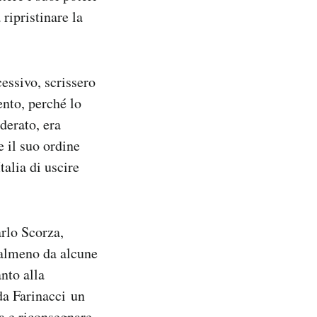
ripristinare la
essivo, scrissero
ento, perché lo
derato, era
 il suo ordine
talia di uscire
rlo Scorza,
, almeno da alcune
nto alla
da Farinacci un
a e riconsegnare