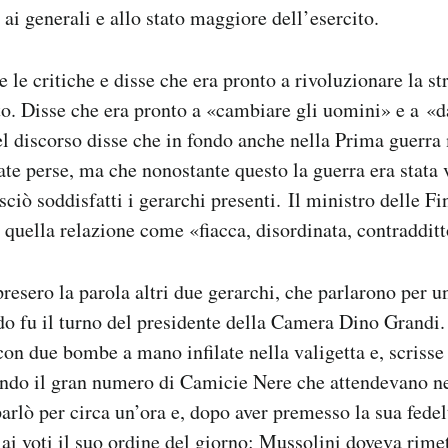
 ai generali e allo stato maggiore dell’esercito.
 le critiche e disse che era pronto a rivoluzionare la st
ito. Disse che era pronto a «cambiare gli uomini» e a «d
del discorso disse che in fondo anche nella Prima guerr
ate perse, ma che nonostante questo la guerra era stata
asciò soddisfatti i gerarchi presenti. Il ministro delle 
 quella relazione come «fiacca, disordinata, contradditt
esero la parola altri due gerarchi, che parlarono per un
o fu il turno del presidente della Camera Dino Grandi. 
on due bombe a mano infilate nella valigetta e, scrisse 
ndo il gran numero di Camicie Nere che attendevano nel
arlò per circa un’ora e, dopo aver premesso la sua fedelt
 ai voti il suo ordine del giorno: Mussolini doveva rimet