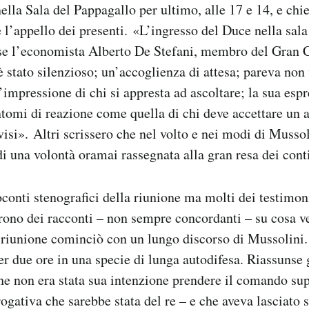
ella Sala del Pappagallo per ultimo, alle 17 e 14, e chi
l’appello dei presenti. «L’ingresso del Duce nella sala
sse l’economista Alberto De Stefani, membro del Gran C
«è stato silenzioso; un’accoglienza di attesa; pareva no
l’impressione di chi si appresta ad ascoltare; la sua esp
ntomi di reazione come quella di chi deve accettare un
visi». Altri scrissero che nel volto e nei modi di Musso
di una volontà oramai rassegnata alla gran resa dei cont
conti stenografici della riunione ma molti dei testimoni,
rono dei racconti – non sempre concordanti – su cosa v
a riunione cominciò con un lungo discorso di Mussolini
er due ore in una specie di lunga autodifesa. Riassunse g
he non era stata sua intenzione prendere il comando su
ogativa che sarebbe stata del re – e che aveva lasciat