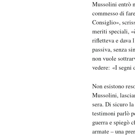
Mussolini entrò n
commesso di fare 
Consiglio», scri
meriti speciali, 
rifletteva e dava 
passiva, senza si
non vuole sottrar
vedere: «I segni 
Non esistono reso
Mussolini, lascia
sera. Di sicuro l
testimoni parlò p
guerra e spiegò c
armate – una prer