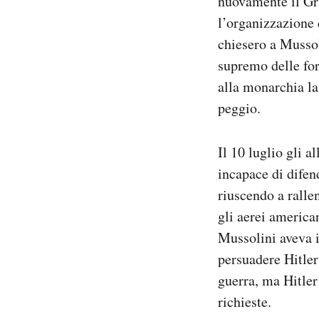
nuovamente il Gr
l’organizzazione 
chiesero a Mussoli
supremo delle fo
alla monarchia la
peggio.
Il 10 luglio gli a
incapace di difend
riuscendo a rallen
gli aerei americ
Mussolini aveva i
persuadere Hitler 
guerra, ma Hitler
richieste.