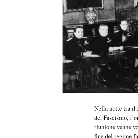
PODCAST
NEWSLETTER
I MIEI PREFERITI
SHOP
CALENDARIO
Nella notte tra il
AREA PERSONALE
del Fascismo, l’
riunione venne vo
Area Personale
fine del regime f
Newsletter