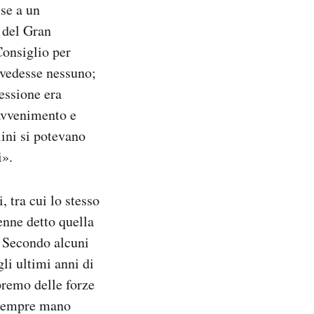
ese a un
 del Gran
onsiglio per
n vedesse nessuno;
ressione era
 avvenimento e
lini si potevano
i».
 tra cui lo stesso
enne detto quella
. Secondo alcuni
li ultimi anni di
premo delle forze
o sempre mano