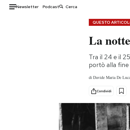
Newsletter
Podcast
Auto
QUESTO ARTICOLO
La notte
HOME
Italia
Moda
Tra il 24 e il 
Mondo
Libri
portò alla fine
Politica
Consumismi
Tecnologia
Storie/Idee
di
Davide Maria De Lu
Internet
Ok Boomer!
Scienza
Media
Condividi
Cultura
Europa
Economia
Altrecose
Sport
Mondiali calcio 2026