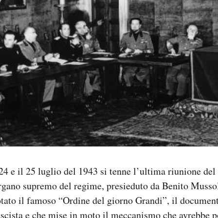
 24 e il 25 luglio del 1943 si tenne l’ultima riunione de
organo supremo del regime, presieduto da Benito Mussol
tato il famoso “Ordine del giorno Grandi”, il document
ascista e che mise in moto il meccanismo che avrebbe po