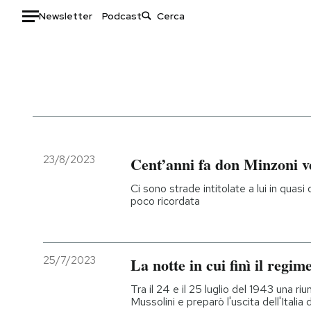
Newsletter
Podcast
Auto
HOME
Italia
Moda
Mondo
Libri
Politica
Consumismi
23/8/2023
Cent’anni fa don Minzoni ve
Tecnologia
Storie/Idee
Ci sono strade intitolate a lui in quasi 
Internet
Ok Boomer!
poco ricordata
Scienza
Media
Cultura
Europa
Economia
Altrecose
25/7/2023
La notte in cui finì il regime
Sport
Mondiali calcio 2026
Tra il 24 e il 25 luglio del 1943 una ri
Mussolini e preparò l'uscita dell'Italia 