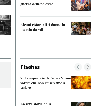
“Odis
guerra delle palestre
Che s
strum
Alcuni ristoranti si danno la
mancia da soli
Fla
hes
Sulla superficie del Sole c’erano
Il fi
vortici che non riuscivamo a
facen
vedere
dentr
La vera storia della
Il vi