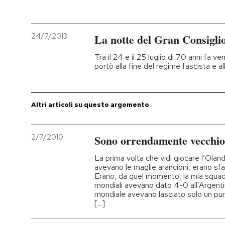
PODCAST
24/7/2013
La notte del Gran Consigli
NEWSLETTER
Tra il 24 e il 25 luglio di 70 anni fa v
portò alla fine del regime fascista e al
I MIEI PREFERITI
Altri articoli su questo argomento
SHOP
2/7/2010
Sono orrendamente vecchio
CALENDARIO
La prima volta che vidi giocare l’Olan
avevano le maglie arancioni, erano sf
Erano, da quel momento, la mia squad
mondiali avevano dato 4-0 all’Argentina
AREA PERSONALE
mondiale avevano lasciato solo un pun
[...]
Entra