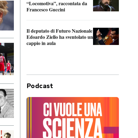
“Locomotiva”, raccontata da
inseg
Francesco Guccini
Khers
Il deputato di Futuro Nazionale
La pl
Edoardo Ziello ha sventolato un
da P
cappio in aula
Podcast