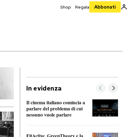
Abbonati
Shop
Regala
In evidenza
Il cinema italiano comincia a
A cos
parlare del problema di cui
nessuno vuole parlare
Cosa 
FitActive, GreenTheory e la