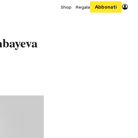
Abbonati
Shop
Regala
labayeva