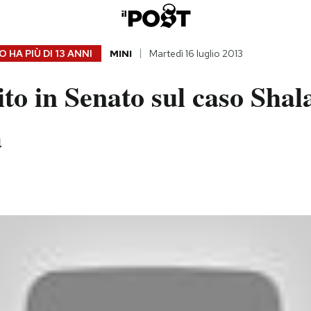
 HA PIÙ DI
13 ANNI
MINI
Martedì 16 luglio 2013
tito in Senato sul caso Sha
a