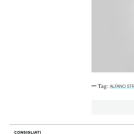
PODCAST
NEWSLETTER
I MIEI PREFERITI
SHOP
Tag:
ALFANO ST
CALENDARIO
AREA PERSONALE
Area Personale
Newsletter
CONSIGLIATI