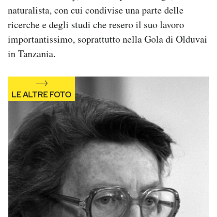
Notifiche mobile
naturalista, con cui condivise una parte delle
Regala il Post
ricerche e degli studi che resero il suo lavoro
Hai bisogno di aiuto?
importantissimo, soprattutto nella Gola di Olduvai
Esci
in Tanzania.