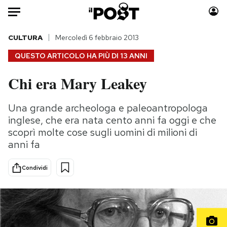
Auto
CULTURA
Mercoledì 6 febbraio 2013
QUESTO ARTICOLO HA PIÙ DI
13 ANNI
HOME
Chi era Mary Leakey
Italia
Moda
Mondo
Libri
Una grande archeologa e paleoantropologa
Politica
Consumismi
inglese, che era nata cento anni fa oggi e che
Tecnologia
Storie/Idee
scoprì molte cose sugli uomini di milioni di
anni fa
Internet
Ok Boomer!
Scienza
Media
Condividi
Cultura
Europa
Economia
Altrecose
Sport
Mondiali calcio 2026