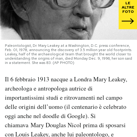
LE
ALTRE
FOTO
PODCAST
NEWSLETTER
Paleontologist, Dr. Mary Leakey at a Washington, D.C. press conference,
Feb. 01, 1978, announcing the discovery of 3.5 million year old footprints.
I MIEI PREFERITI
Leakey, half of the archaeological team that brought the world closer to
understanding the origins of man, died Monday Dec. 9, 1996, her son said
in a statement. She was 83. (AP PHOTO)
SHOP
Il 6 febbraio 1913 nacque a Londra Mary Leakey,
archeologa e antropologa autrice di
CALENDARIO
importantissimi studi e ritrovamenti nel campo
delle origini dell’uomo (il centenario è celebrato
AREA PERSONALE
oggi anche nel doodle di Google). Si
chiamava Mary Douglas Nicol prima di sposarsi
Area Personale
con Louis Leakey, anche lui paleontologo, e
Newsletter