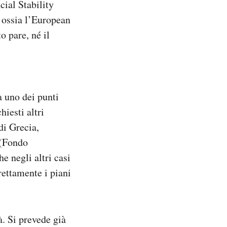
ial Stability
, ossia l’European
 pare, né il
a uno dei punti
iesti altri
di Grecia,
 (Fondo
 negli altri casi
trettamente i piani
à. Si prevede già