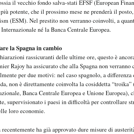
ssia il vecchio fondo salva-stati EFSF (European Financ
o più potente, che il prossimo mese ne prenderà il posto
sm (ESM). Nel prestito non verranno coinvolti, a quanto
Internazionale né la Banca Centrale Europea.
fare la Spagna in cambio
hiarazioni rassicuranti delle ultime ore, questo è ancor
emier Rajoy ha assicurato che alla Spagna non verranno ch
palmente per due motivi: nel caso spagnolo, a differenza 
nda, non è direttamente coinvolta la cosiddetta “troika”
zionale, Banca Centrale Europea e Unione Europea), che
e, supervisionato i paesi in difficoltà per controllare s
elle loro economie.
a recentemente ha già approvato dure misure di austerit