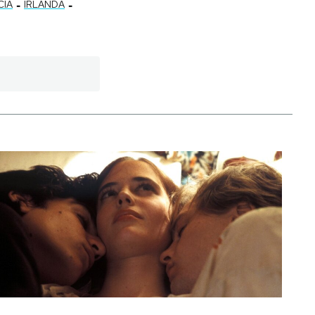
-
-
CIA
IRLANDA