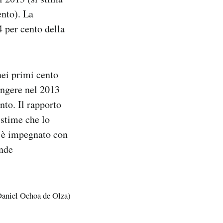
ento). La
4 per cento della
ei primi cento
iungere nel 2013
nto. Il rapporto
 stime che lo
 è impegnato con
ande
Daniel Ochoa de Olza)