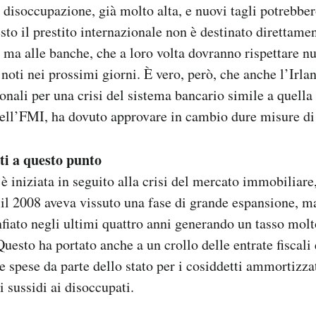
a disoccupazione, già molto alta, e nuovi tagli potrebbe
sto il prestito internazionale non è destinato direttamen
ma alle banche, che a loro volta dovranno rispettare n
 noti nei prossimi giorni. È vero, però, che anche l’Irla
ionali per una crisi del sistema bancario simile a quella
ll’FMI, ha dovuto approvare in cambio dure misure di 
ti a questo punto
 è iniziata in seguito alla crisi del mercato immobiliare
e il 2008 aveva vissuto una fase di grande espansione, ma
iato negli ultimi quattro anni generando un tasso molto
uesto ha portato anche a un crollo delle entrate fiscali
e spese da parte dello stato per i cosiddetti ammortizzat
 i sussidi ai disoccupati.