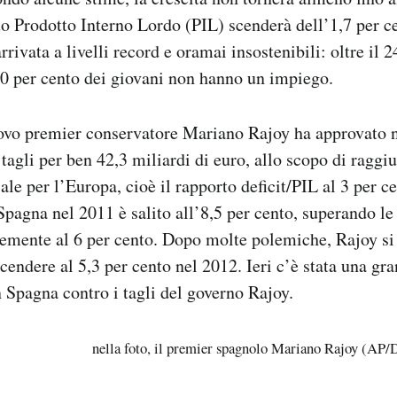
uo Prodotto Interno Lordo (PIL) scenderà dell’1,7 per c
rivata a livelli record e oramai insostenibili: oltre il 2
 50 per cento dei giovani non hanno un impiego.
uovo premier conservatore Mariano Rajoy ha approvato n
 tagli per ben 42,3 miliardi di euro, allo scopo di ragg
ale per l’Europa, cioè il rapporto deficit/PIL al 3 per ce
 Spagna nel 2011 è salito all’8,5 per cento, superando le
emente al 6 per cento. Dopo molte polemiche, Rajoy si
scendere al 5,3 per cento nel 2012. Ieri c’è stata una gr
 Spagna contro i tagli del governo Rajoy.
nella foto, il premier spagnolo Mariano Rajoy (AP/