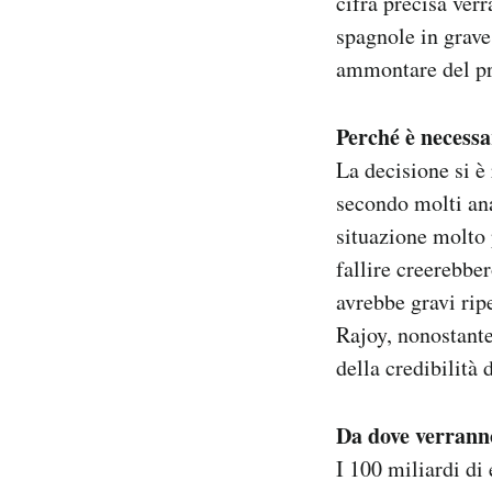
cifra precisa ver
Notifiche mobile
spagnole in grave 
Regala il Post
ammontare del pr
Hai bisogno di aiuto?
Esci
Perché è necessa
La decisione si è
secondo molti ana
situazione molto 
fallire creerebber
avrebbe gravi rip
Rajoy, nonostante
della credibilità 
Da dove verranno
I 100 miliardi di 