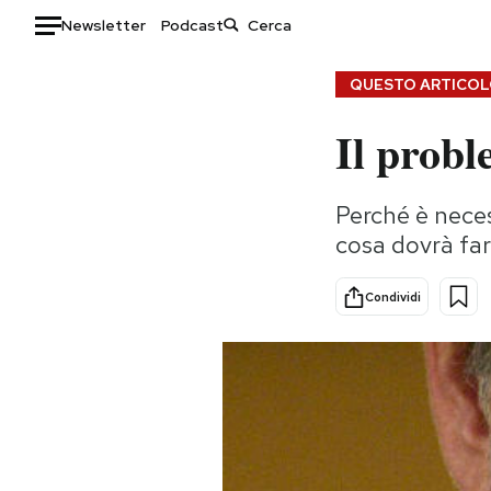
Newsletter
Podcast
Auto
QUESTO ARTICOLO
Il prob
HOME
Italia
Moda
Perché è neces
Mondo
Libri
cosa dovrà far
Politica
Consumismi
Tecnologia
Storie/Idee
Condividi
Internet
Ok Boomer!
Scienza
Media
Cultura
Europa
Economia
Altrecose
Sport
Mondiali calcio 2026