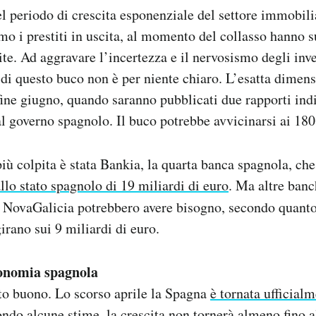
l periodo di crescita esponenziale del settore immobili
mo i prestiti in uscita, al momento del collasso hanno s
e. Ad aggravare l’incertezza e il nervosismo degli invest
i questo buco non è per niente chiaro. L’esatta dimens
fine giugno, quando saranno pubblicati due rapporti ind
 governo spagnolo. Il buco potrebbe avvicinarsi ai 180 
più colpita è stata Bankia, la quarta banca spagnola, ch
allo stato spagnolo di 19 miliardi di euro
. Ma altre banc
 NovaGalicia potrebbero avere bisogno, secondo quanto
girano sui 9 miliardi di euro.
conomia spagnola
to buono. Lo scorso aprile la Spagna
è tornata ufficialm
ndo alcune stime, la crescita non tornerà almeno fino a