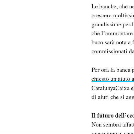
Le banche, che ne
crescere moltissi
grandissime perdit
che l’ammontare d
buco sarà nota a 
commissionati dal
Per ora la banca 
chiesto un aiuto 
CatalunyaCaixa e
di aiuti che si ag
Il futuro dell’e
Non sembra affat
recessione
e, seco