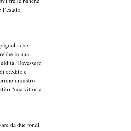
mit tra le banche
e l’esatto
spagnolo che,
arebbe in una
quidità. Dovessero
di credito e
 primo ministro
stito “una vittoria
ivare da due fondi