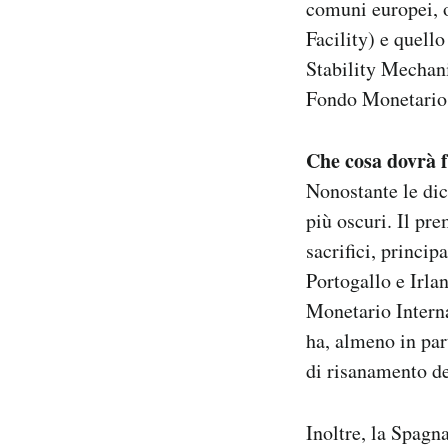
comuni europei, o
Facility) e quell
Stability Mechani
Fondo Monetario 
Che cosa dovrà 
Nonostante le dic
più oscuri. Il pr
sacrifici, princi
Portogallo e Irla
Monetario Interna
ha, almeno in part
di risanamento d
Inoltre, la Spagn