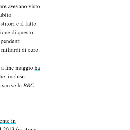
are avevano visto
ubito
itori è il fatto
ione di questo
ipendenti
miliardi di euro.
e a fine maggio
ha
he, incluse
 scrive la
BBC
,
ente in
l 2013 (si stima