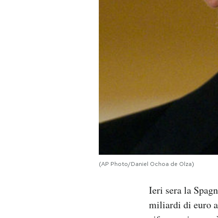
PODCAST
NEWSLETTER
I MIEI PREFERITI
SHOP
CALENDARIO
(AP Photo/Daniel Ochoa de Olza)
AREA PERSONALE
Ieri sera la Spag
Area Personale
miliardi di euro a
Newsletter