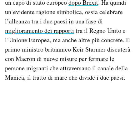
un capo di stato europeo
dopo Brexit
. Ha quindi
Notifiche mobile
un’evidente ragione simbolica, ossia celebrare
Regala il Post
l’alleanza tra i due paesi in una fase di
Hai bisogno di aiuto?
miglioramento dei rapporti
tra il Regno Unito e
Esci
l’Unione Europea, ma anche altre più concrete. Il
primo ministro britannico Keir Starmer discuterà
con Macron di nuove misure per fermare le
persone migranti che attraversano il canale della
Manica, il tratto di mare che divide i due paesi.