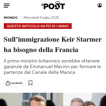
Auto
MONDO
Mercoledì 9 luglio 2025
QUESTO ARTICOLO HA PIÙ DI
1 ANNO
HOME
Sull’immigrazione Keir Starmer
Italia
Moda
ha bisogno della Francia
Mondo
Libri
Politica
Consumismi
Il primo ministro britannico vorrebbe ottenere
Tecnologia
Storie/Idee
garanzie da Emmanuel Macron per fermare le
Internet
Ok Boomer!
partenze dal Canale della Manica
Scienza
Media
Cultura
Europa
Condividi
Economia
Altrecose
Sport
Mondiali calcio 2026