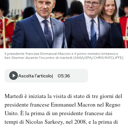
PODCAST
NEWSLETTER
I MIEI PREFERITI
Il presidente francese Emmanuel Macron e il primo ministro britannico
Keir Starmer durante l'incontro di martedì (ANSA/EPA/CHRIS RATCLIFFE)
SHOP
Ascolta l'articolo
05:36
CALENDARIO
Martedì è iniziata la visita di stato di tre giorni del
presidente francese Emmanuel Macron nel Regno
AREA PERSONALE
Unito. È la prima di un presidente francese dai
Area Personale
tempi di Nicolas Sarkozy, nel 2008, e la prima di
Newsletter