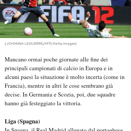
PODCAST
NEWSLETTER
(JOHANNA LEGUERRE/AFP/Getty Images)
I MIEI PREFERITI
Mancano ormai poche giornate alle fine dei
principali campionati di calcio in Europa e in
SHOP
alcuni paesi la situazione è molto incerta (come in
Francia), mentre in altri le cose sembrano già
CALENDARIO
decise. In Germania e Scozia, poi, due squadre
hanno già festeggiato la vittoria.
AREA PERSONALE
Liga (Spagna)
Area Personale
Newsletter
In Spagna, il Real Madrid allenato dal portoghese