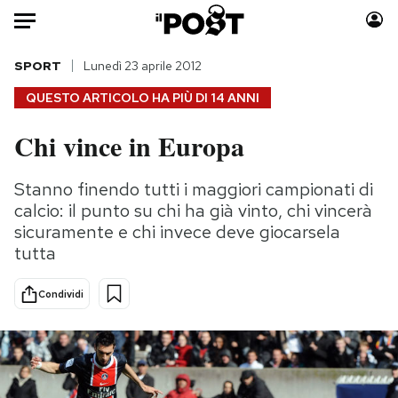
Auto
SPORT
Lunedì 23 aprile 2012
QUESTO ARTICOLO HA PIÙ DI
14 ANNI
HOME
Chi vince in Europa
Italia
Moda
Mondo
Libri
Stanno finendo tutti i maggiori campionati di
Politica
Consumismi
calcio: il punto su chi ha già vinto, chi vincerà
Tecnologia
Storie/Idee
sicuramente e chi invece deve giocarsela
tutta
Internet
Ok Boomer!
Scienza
Media
Condividi
Cultura
Europa
Economia
Altrecose
Sport
Mondiali calcio 2026