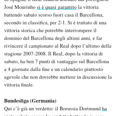
Notifiche mobile
José Mourinho
si è quasi garantito
la vittoria
Regala il Post
battendo sabato scorso fuori casa il Barcellona,
Hai bisogno di aiuto?
secondo in classifica, per 2-1. Si è trattato di una
Esci
vittoria storica che potrebbe interrompere il
dominio del Barcellona degli ultimi anni, e far
rivincere il campionato al Real dopo l’ultimo della
stagione 2007-2008. Il Real, dopo la vittoria di
sabato, ha ben 7 punti di vantaggio sul Barcellona
a 4 giornate dalla fine e un calendario piuttosto
agevole che non dovrebbe mettere in discussione la
vittoria finale.
Bundesliga (Germania)
Qui c’è già un verdetto: il Borussia Dortmund
ha