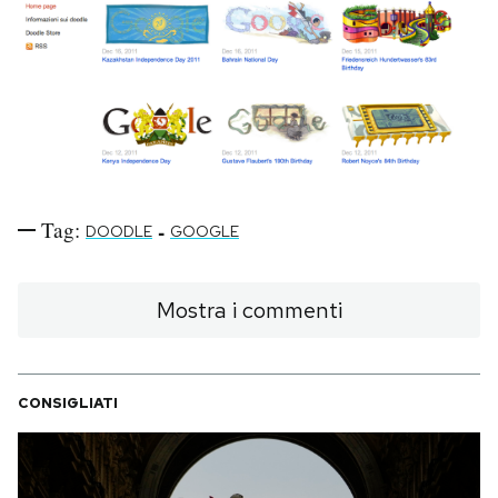
Notifiche mobile
Regala il Post
Hai bisogno di aiuto?
Esci
Tag:
-
DOODLE
GOOGLE
Mostra i commenti
CONSIGLIATI