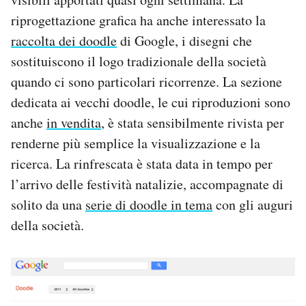
riprogettazione grafica ha anche interessato la
PODCAST
raccolta dei doodle
di Google, i disegni che
sostituiscono il logo tradizionale della società
NEWSLETTER
quando ci sono particolari ricorrenze. La sezione
dedicata ai vecchi doodle, le cui riproduzioni sono
I MIEI PREFERITI
anche
in vendita
, è stata sensibilmente rivista per
renderne più semplice la visualizzazione e la
ricerca. La rinfrescata è stata data in tempo per
SHOP
l’arrivo delle festività natalizie, accompagnate di
solito da una
serie di doodle in tema
con gli auguri
CALENDARIO
della società.
AREA PERSONALE
Area Personale
Newsletter