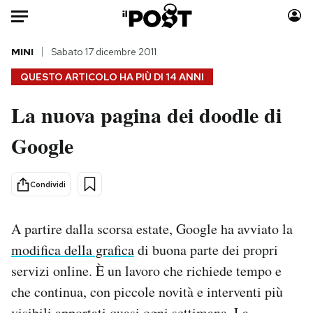
Auto
MINI
Sabato 17 dicembre 2011
QUESTO ARTICOLO HA PIÙ DI
14 ANNI
HOME
La nuova pagina dei doodle di
Italia
Moda
Google
Mondo
Libri
Politica
Consumismi
Tecnologia
Storie/Idee
Condividi
Internet
Ok Boomer!
Scienza
Media
A partire dalla scorsa estate, Google ha avviato la
Cultura
Europa
modifica della grafica
di buona parte dei propri
Economia
Altrecose
servizi online. È un lavoro che richiede tempo e
Sport
Mondiali calcio 2026
che continua, con piccole novità e interventi più
visibili apportati quasi ogni settimana. La