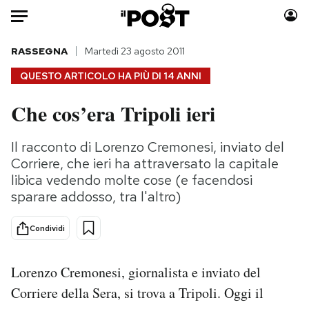
Auto
RASSEGNA
Martedì 23 agosto 2011
QUESTO ARTICOLO HA PIÙ DI
14 ANNI
HOME
Che cos’era Tripoli ieri
Italia
Moda
Mondo
Libri
Il racconto di Lorenzo Cremonesi, inviato del
Politica
Consumismi
Corriere, che ieri ha attraversato la capitale
Tecnologia
Storie/Idee
libica vedendo molte cose (e facendosi
sparare addosso, tra l'altro)
Internet
Ok Boomer!
Scienza
Media
Condividi
Cultura
Europa
Economia
Altrecose
Lorenzo Cremonesi, giornalista e inviato del
Sport
Mondiali calcio 2026
Corriere della Sera, si trova a Tripoli. Oggi il