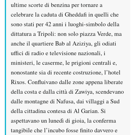
ultime scorte di benzina per tornare a
Notifiche mobile
Regala il Post
celebrare la caduta di Gheddafi in quelli che
Hai bisogno di aiuto?
sono stati per 42 anni i luoghi-simbolo della
Esci
dittatura a Tripoli: non solo piazza Verde, ma
anche il quartiere Bab al Aziziya, gli odiati
uffici di radio e televisione nazionali, i
ministeri, le caserme, le prigioni centrali e,
nonostante sia di recente costruzione, l’hotel
Rixos. Confluivano dalle zone appena liberate
della costa e dalla città di Zawiya, scendevano
dalle montagne di Nafusa, dai villaggi a Sud
della cittadina contesa di Al Garian. Si
aspettavano un lunedì di gioia, la conferma
tangibile che l’incubo fosse finito davvero e