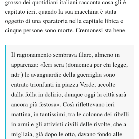
grosso dei quotidiani italiani racconta cosa gli è
capitato ieri, quando la sua macchina è stata
PODCAST
oggetto di una sparatoria nella capitale libica e
cinque persone sono morte. Cremonesi sta bene.
NEWSLETTER
Il ragionamento sembrava filare, almeno in
I MIEI PREFERITI
apparenza: «Ieri sera (domenica per chi legge,
ndr ) le avanguardie della guerriglia sono
SHOP
entrate trionfanti in piazza Verde, accolte
dalla folla in delirio, dunque oggi la città sarà
CALENDARIO
ancora più festosa». Così riflettevano ieri
mattina, in tantissimi, tra le colonne dei ribelli
AREA PERSONALE
in armi e gli attivisti civili delle rivolte, che a
Area Personale
migliaia, già dopo le otto, davano fondo alle
Newsletter