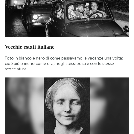
Vecchie estati italiane
Foto in bianco e nero di come passavamo le vacanze una volta:
cioè più o meno come ora, negli stessi posti e con le stesse
scocciature