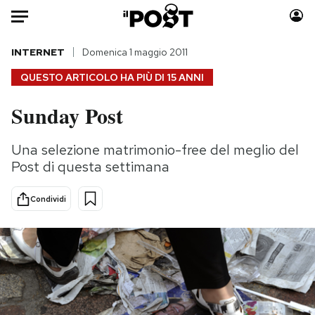
Auto
INTERNET
Domenica 1 maggio 2011
QUESTO ARTICOLO HA PIÙ DI
15 ANNI
HOME
Sunday Post
Italia
Moda
Mondo
Libri
Una selezione matrimonio-free del meglio del
Politica
Consumismi
Post di questa settimana
Tecnologia
Storie/Idee
Internet
Ok Boomer!
Condividi
Scienza
Media
Cultura
Europa
Economia
Altrecose
Sport
Mondiali calcio 2026