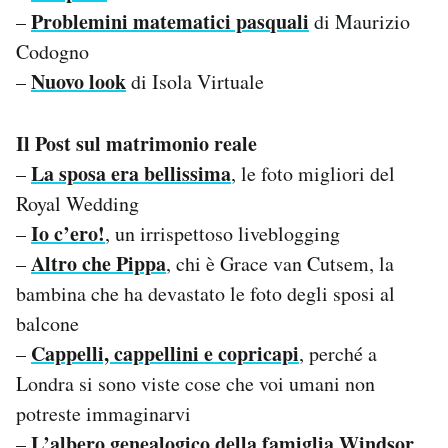
Problemini matematici pasquali
–
di Maurizio
Codogno
Nuovo look
–
di Isola Virtuale
Il Post sul matrimonio reale
La sposa era bellissima
–
, le foto migliori del
Royal Wedding
Io c’ero!
–
, un irrispettoso liveblogging
Altro che Pippa
–
, chi è Grace van Cutsem, la
bambina che ha devastato le foto degli sposi al
balcone
Cappelli, cappellini e copricapi
–
, perché a
Londra si sono viste cose che voi umani non
potreste immaginarvi
L’albero genealogico della famiglia Windsor
–
,