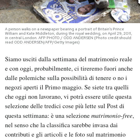
PODCAST
A person walks on a newspaper bearing a portrait of Britain's Prince
NEWSLETTER
William and Kate Middleton, during the royal wedding, on April 29, 2011,
in central London. AFP PHOTO / ODD ANDERSEN (Photo credit should
read ODD ANDERSEN/AFP/Getty Images)
I MIEI PREFERITI
Siamo usciti dalla settimana del matrimonio reale
e con oggi, probabilmente, ci tireremo fuori anche
SHOP
dalle polemiche sulla possibilità di tenere o no i
negozi aperti il Primo maggio. Se siete tra quelli
CALENDARIO
che oggi non lavorano, vi potrà essere utile questa
selezione delle tredici cose più lette sul Post di
questa settimana: è una selezione
matrimonio-free
,
AREA PERSONALE
nel senso che la classifica sarebbe invasa dai
Area Personale
contributi e gli articoli e le foto sul matrimonio
Newsletter