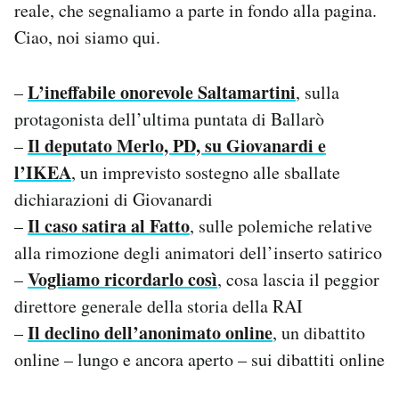
reale, che segnaliamo a parte in fondo alla pagina.
Notifiche mobile
Ciao, noi siamo qui.
Regala il Post
Hai bisogno di aiuto?
Esci
L’ineffabile onorevole Saltamartini
–
, sulla
protagonista dell’ultima puntata di Ballarò
Il deputato Merlo, PD, su Giovanardi e
–
l’IKEA
, un imprevisto sostegno alle sballate
dichiarazioni di Giovanardi
Il caso satira al Fatto
–
, sulle polemiche relative
alla rimozione degli animatori dell’inserto satirico
Vogliamo ricordarlo così
–
, cosa lascia il peggior
direttore generale della storia della RAI
Il declino dell’anonimato online
–
, un dibattito
online – lungo e ancora aperto – sui dibattiti online