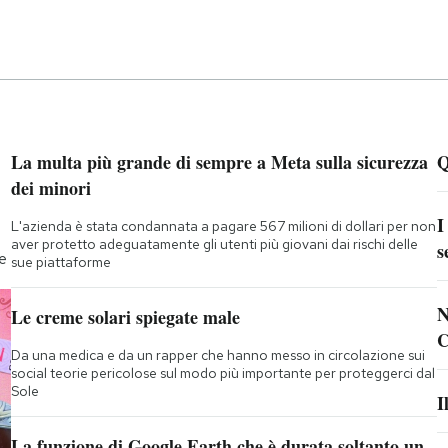
La multa più grande di sempre a Meta sulla sicurezza
Q
dei minori
I
L'azienda è stata condannata a pagare 567 milioni di dollari per non
aver protetto adeguatamente gli utenti più giovani dai rischi delle
s
te
sue piattaforme
N
Le creme solari spiegate male
C
Da una medica e da un rapper che hanno messo in circolazione sui
social teorie pericolose sul modo più importante per proteggerci dal
Sole
I
La funzione di Google Earth che è durata soltanto un