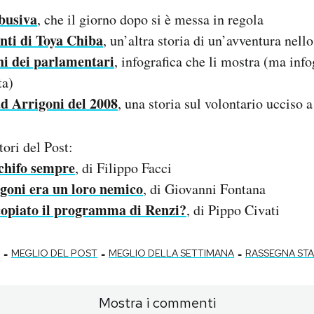
busiva
, che il giorno dopo si è messa in regola
nti di Toya Chiba
, un’altra storia di un’avventura nell
chi dei parlamentari
, infografica che li mostra (ma info
ta)
d Arrigoni del 2008
, una storia sul volontario ucciso 
tori del Post:
schifo sempre
, di Filippo Facci
igoni era un loro nemico
, di Giovanni Fontana
 copiato il programma di Renzi?
, di Pippo Civati
-
-
-
MEGLIO DEL POST
MEGLIO DELLA SETTIMANA
RASSEGNA ST
Mostra i commenti