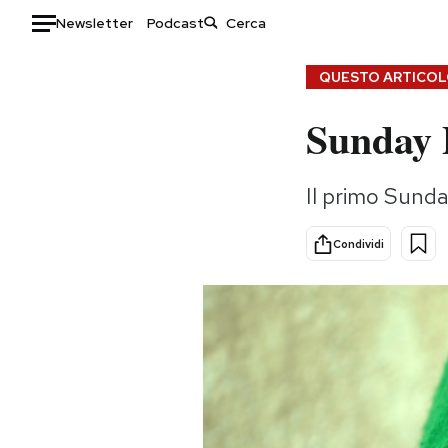
Newsletter
Podcast
Auto
QUESTO ARTICOLO
Sunday 
HOME
Italia
Moda
Il primo Sunda
Mondo
Libri
Politica
Consumismi
Condividi
Tecnologia
Storie/Idee
Internet
Ok Boomer!
Scienza
Media
Cultura
Europa
Economia
Altrecose
Sport
Mondiali calcio 2026