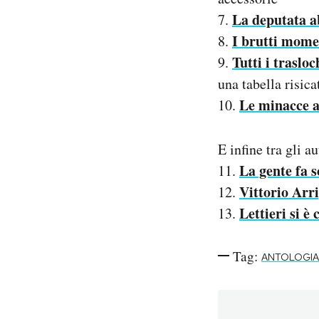
La deputata a
7.
I brutti mome
8.
Tutti i traslo
9.
una tabella risica
Le minacce a
10.
E infine tra gli au
La gente fa 
11.
Vittorio Arr
12.
Lettieri si è
13.
Tag:
ANTOLOGIA