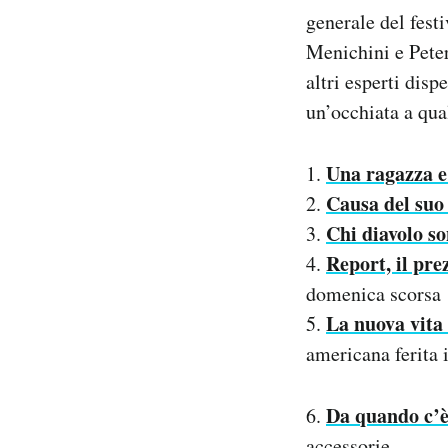
Notifiche mobile
generale del fest
Regala il Post
Menichini e Pete
Hai bisogno di aiuto?
altri esperti dis
Esci
un’occhiata a qual
Una ragazza e
1.
Causa del suo
2.
Chi diavolo so
3.
Report, il pre
4.
domenica scorsa
La nuova vita 
5.
americana ferita 
Da quando c’è
6.
accessorie