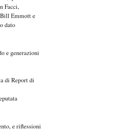
n Facci,
 Bill Emmott e
mo dato
do e generazioni
ta di Report di
deputata
nto, e riflessioni