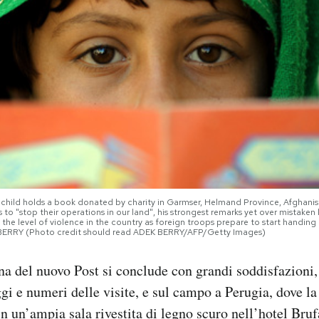
an child holds a book donated by charity in Garmser, Helmand Province, Afghan
 to "stop their operations in our land", his strongest remarks yet over mistaken k
g the level of violence in the country as foreign troops prepare to start handing
BERRY (Photo credit should read ADEK BERRY/AFP/Getty Images)
a del nuovo Post si conclude con grandi soddisfazioni, 
gi e numeri delle visite, e sul campo a Perugia, dove la
in un’ampia sala rivestita di legno scuro nell’hotel Bruf