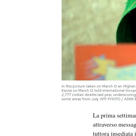
PODCAST
NEWSLETTER
I MIEI PREFERITI
SHOP
In this picture taken on March 13 an Afgh
Karzai on March 12 told international troops
CALENDARIO
2,777 civilian deaths last year, underscorin
some areas from July. AFP PHOTO / ADEK 
AREA PERSONALE
La prima settiman
attraverso messag
Area Personale
tuttora insediata 
Newsletter