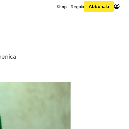
Abbonati
Shop
Regala
menica