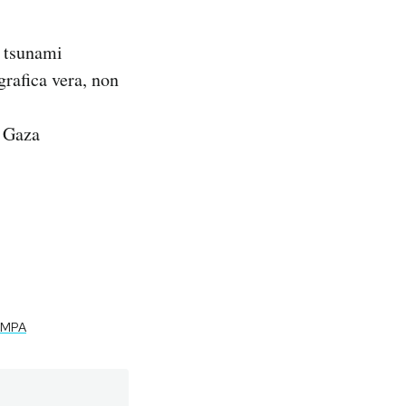
o tsunami
grafica vera, non
a Gaza
AMPA