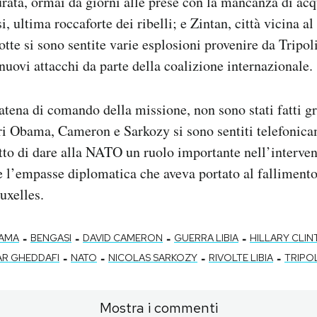
rata, ormai da giorni alle prese con la mancanza di acq
 ultima roccaforte dei ribelli; e Zintan, città vicina al
otte si sono sentite varie esplosioni provenire da Tripo
i nuovi attacchi da parte della coalizione internazionale.
catena di comando della missione, non sono stati fatti gr
eri Obama, Cameron e Sarkozy si sono sentiti telefonic
tto di dare alla NATO un ruolo importante nell’interve
re l’empasse diplomatica che aveva portato al fallimento
uxelles.
-
-
-
-
AMA
BENGASI
DAVID CAMERON
GUERRA LIBIA
HILLARY CLI
-
-
-
-
R GHEDDAFI
NATO
NICOLAS SARKOZY
RIVOLTE LIBIA
TRIPOL
Mostra i commenti