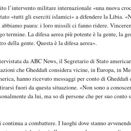
ito l’intervento militare internazionale «una nuova cro
tato «tutti gli eserciti islamici» a difendere la Libia. «
abbiamo paura: i loro missili ci fanno ridere. Vincere
go termine. La difesa aerea più potente è la gente, la ge
ro della gente. Questa è la difesa aerea».
tervistata da ABC News, il Segretario di Stato america
nazioni che Gheddafi considera vicine, in Europa, in Me
merica, hanno ricevuto messaggi per conto di Gheddafi
tirarsi fuori da questa situazione. «Non sono a conoscen
rsonalmente da lui, ma so di persone che per suo conto
si continua a combattere. I luoghi dove stanno avvenendo