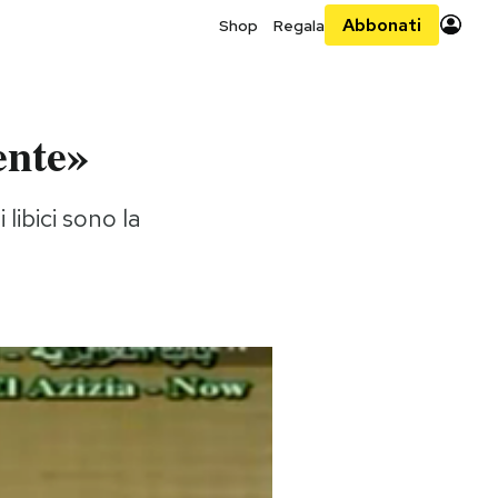
Abbonati
Shop
Regala
ente»
ibici sono la