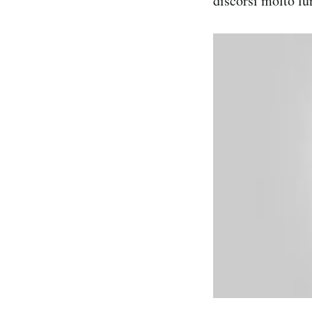
discorsi molto lun
Notifiche mobile
Regala il Post
Hai bisogno di aiuto?
Esci