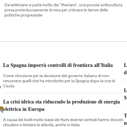
Da settimane si parla molto dei "therians", una piccola sottocultura
presa pretestuosamente di mira per criticare le derive delle
politiche progressiste
La Spagna imporrà controlli di frontiera all’Italia
L
d
Come ritorsione per la decisione del governo italiano di non
rimuovere quelli che ha introdotto per la Spagna dopo la crisi di
Ceuta
a
L
M
La crisi idrica sta riducendo la produzione di energia
elettrica in Europa
T
A causa dei livelli molto bassi dei fiumi diverse centrali hanno dovuto
n
chiudere o limitare le attività, anche in Italia