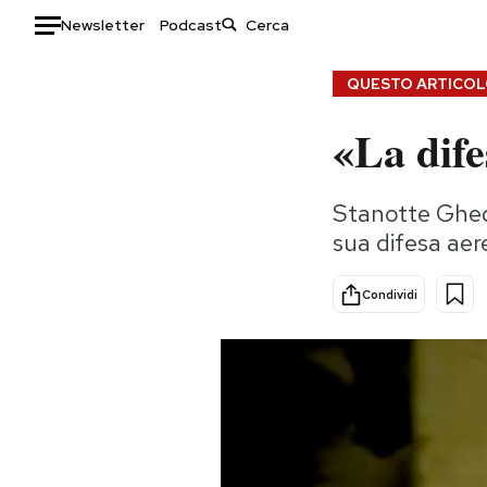
Newsletter
Podcast
Auto
QUESTO ARTICOLO
«La dife
HOME
Italia
Moda
Stanotte Ghedd
Mondo
Libri
sua difesa aer
Politica
Consumismi
Tecnologia
Storie/Idee
Condividi
Internet
Ok Boomer!
Scienza
Media
Cultura
Europa
Economia
Altrecose
Sport
Mondiali calcio 2026