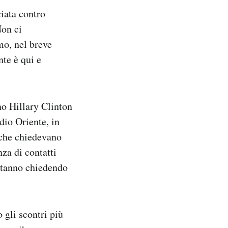
ciata contro
Non ci
mo, nel breve
nte è qui e
no Hillary Clinton
dio Oriente, in
 che chiedevano
za di contatti
 stanno chiedendo
 gli scontri più