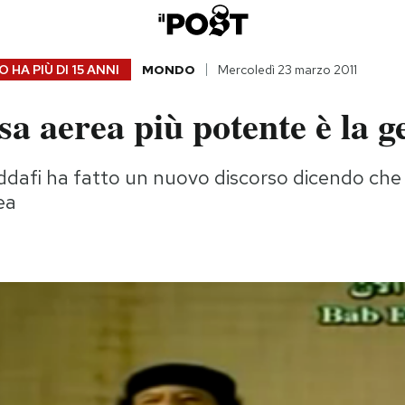
 HA PIÙ DI
15 ANNI
MONDO
Mercoledì 23 marzo 2011
sa aerea più potente è la g
afi ha fatto un nuovo discorso dicendo che i l
ea