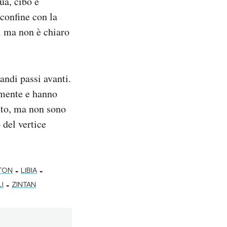
ua, cibo e
 confine con la
li ma non è chiaro
andi passi avanti.
amente e hanno
nto, ma non sono
 del vertice
-
-
NTON
LIBIA
-
I
ZINTAN