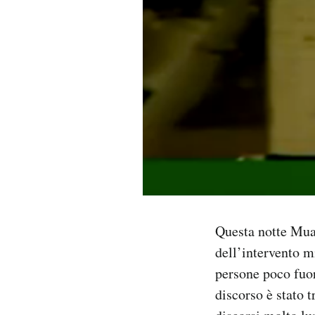
PODCAST
NEWSLETTER
I MIEI PREFERITI
SHOP
CALENDARIO
Questa notte Mua
dell’intervento m
AREA PERSONALE
persone poco fuori
Area Personale
discorso è stato 
Newsletter