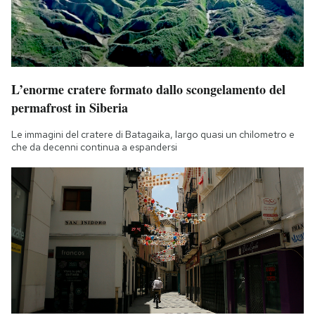
L’enorme cratere formato dallo scongelamento del
permafrost in Siberia
Le immagini del cratere di Batagaika, largo quasi un chilometro e
che da decenni continua a espandersi