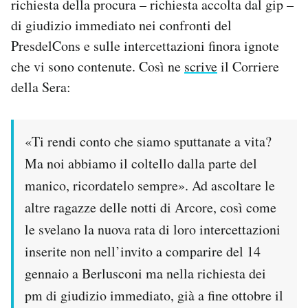
richiesta della procura – richiesta accolta dal gip –
di giudizio immediato nei confronti del
PODCAST
PresdelCons e sulle intercettazioni finora ignote
che vi sono contenute. Così ne
scrive
il Corriere
NEWSLETTER
della Sera:
I MIEI PREFERITI
«Ti rendi conto che siamo sputtanate a vita?
Ma noi abbiamo il coltello dalla parte del
SHOP
manico, ricordatelo sempre». Ad ascoltare le
altre ragazze delle notti di Arcore, così come
CALENDARIO
le svelano la nuova rata di loro intercettazioni
inserite non nell’invito a comparire del 14
AREA PERSONALE
gennaio a Berlusconi ma nella richiesta dei
Area Personale
pm di giudizio immediato, già a fine ottobre il
Newsletter