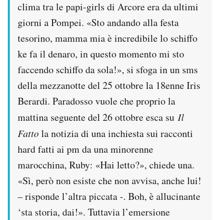
clima tra le papi-girls di Arcore era da ultimi
Notifiche mobile
giorni a Pompei. «Sto andando alla festa
Regala il Post
Hai bisogno di aiuto?
tesorino, mamma mia è incredibile lo schiffo
Esci
ke fa il denaro, in questo momento mi sto
faccendo schiffo da sola!», si sfoga in un sms
della mezzanotte del 25 ottobre la 18enne Iris
Berardi. Paradosso vuole che proprio la
mattina seguente del 26 ottobre esca su
Il
Fatto
la notizia di una inchiesta sui racconti
hard fatti ai pm da una minorenne
marocchina, Ruby: «Hai letto?», chiede una.
«Sì, però non esiste che non avvisa, anche lui!
– risponde l’altra piccata -. Boh, è allucinante
‘sta storia, dai!». Tuttavia l’emersione