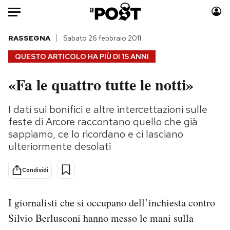
Auto
RASSEGNA
Sabato 26 febbraio 2011
QUESTO ARTICOLO HA PIÙ DI
15 ANNI
HOME
«Fa le quattro tutte le notti»
Italia
Moda
Mondo
Libri
I dati sui bonifici e altre intercettazioni sulle
Politica
Consumismi
feste di Arcore raccontano quello che già
Tecnologia
Storie/Idee
sappiamo, ce lo ricordano e ci lasciano
ulteriormente desolati
Internet
Ok Boomer!
Scienza
Media
Condividi
Cultura
Europa
Economia
Altrecose
I giornalisti che si occupano dell’inchiesta contro
Sport
Mondiali calcio 2026
Silvio Berlusconi hanno messo le mani sulla