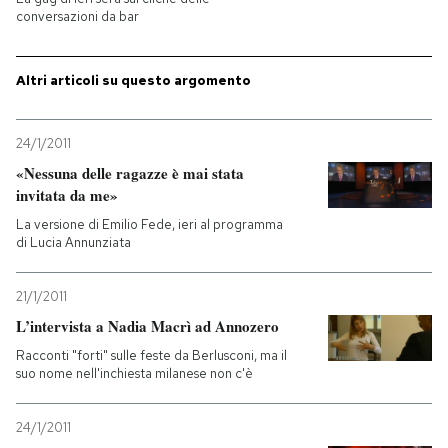
conversazioni da bar
PODCAST
Altri articoli su questo argomento
NEWSLETTER
24/1/2011
«Nessuna delle ragazze è mai stata
I MIEI PREFERITI
invitata da me»
La versione di Emilio Fede, ieri al programma
SHOP
di Lucia Annunziata
21/1/2011
CALENDARIO
L’intervista a Nadia Macrì ad Annozero
Racconti "forti" sulle feste da Berlusconi, ma il
AREA PERSONALE
suo nome nell'inchiesta milanese non c'è
Entra
24/1/2011