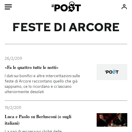
Auto
FESTE DI ARCORE
HOME
Italia
Moda
Mondo
Libri
26/2/2011
Politica
Consumismi
«Fa le quattro tutte le notti»
Tecnologia
Storie/Idee
I dati sui bonifici e altre intercettazioni sulle
feste di Arcore raccontano quello che già
Internet
Ok Boomer!
sappiamo, ce lo ricordano e ci lasciano
Scienza
Media
ulteriormente desolati
Cultura
Europa
19/2/2011
Economia
Altrecose
Luca e Paolo su Berlusconi (e sugli
Sport
Mondiali calcio 2026
italiani)
La gag di ieri sera sui cliché delle