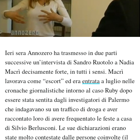
PODCAST
NEWSLETTER
Ieri sera Annozero ha trasmesso in due parti
I MIEI PREFERITI
successive un’intervista di Sandro Ruotolo a Nadia
Macrì decisamente forte, in tutti i sensi. Macrì
SHOP
lavorava come “escort” ed era
entrata
a luglio nelle
cronache giornalistiche intorno al caso Ruby dopo
CALENDARIO
essere stata sentita dagli investigatori di Palermo
che indagavano su un traffico di droga e aver
AREA PERSONALE
raccontato loro di avere frequentato le feste a casa
di Silvio Berlusconi. Le sue dichiarazioni erano
Area Personale
state molto contestate dalle persone coinvolte (il
Newsletter