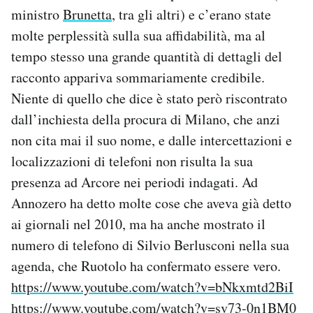
Notifiche mobile
ministro
Brunetta
, tra gli altri) e c’erano state
Regala il Post
molte perplessità sulla sua affidabilità, ma al
Hai bisogno di aiuto?
tempo stesso una grande quantità di dettagli del
Esci
racconto appariva sommariamente credibile.
Niente di quello che dice è stato però riscontrato
dall’inchiesta della procura di Milano, che anzi
non cita mai il suo nome, e dalle intercettazioni e
localizzazioni di telefoni non risulta la sua
presenza ad Arcore nei periodi indagati. Ad
Annozero ha detto molte cose che aveva già detto
ai giornali nel 2010, ma ha anche mostrato il
numero di telefono di Silvio Berlusconi nella sua
agenda, che Ruotolo ha confermato essere vero.
https://www.youtube.com/watch?v=bNkxmtd2BiI
https://www.youtube.com/watch?v=sv73-0n1BM0