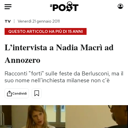
Auto
TV
Venerdì 21 gennaio 2011
QUESTO ARTICOLO HA PIÙ DI
15 ANNI
HOME
L’intervista a Nadia Macrì ad
Italia
Moda
Annozero
Mondo
Libri
Politica
Consumismi
Racconti "forti" sulle feste da Berlusconi, ma il
Tecnologia
Storie/Idee
suo nome nell'inchiesta milanese non c'è
Internet
Ok Boomer!
Scienza
Media
Condividi
Cultura
Europa
Economia
Altrecose
Sport
Mondiali calcio 2026