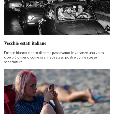
Vecchie estati italiane
Foto in bianco e nero di come passavamo le vacanze una volta:
cioè più o meno come ora, negli stessi posti e con le stesse
scocciature