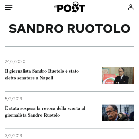
Auto
SANDRO RUOTOLO
HOME
Italia
Moda
Mondo
Libri
24/2/2020
Politica
Consumismi
Il giornalista Sandro Ruotolo è stato
eletto senatore a Napoli
Tecnologia
Storie/Idee
Internet
Ok Boomer!
Scienza
Media
5/2/2019
Cultura
Europa
È stata sospesa la revoca della scorta al
giornalista Sandro Ruotolo
Economia
Altrecose
Sport
Mondiali calcio 2026
3/2/2019