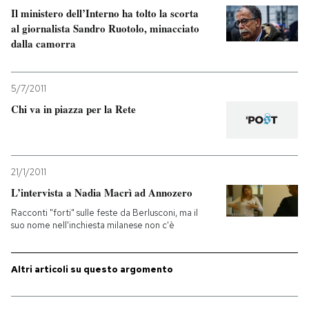
Il ministero dell’Interno ha tolto la scorta
al giornalista Sandro Ruotolo, minacciato
PODCAST
dalla camorra
NEWSLETTER
5/7/2011
Chi va in piazza per la Rete
I MIEI PREFERITI
SHOP
21/1/2011
L’intervista a Nadia Macrì ad Annozero
CALENDARIO
Racconti "forti" sulle feste da Berlusconi, ma il
suo nome nell'inchiesta milanese non c'è
AREA PERSONALE
Altri articoli su questo argomento
Entra