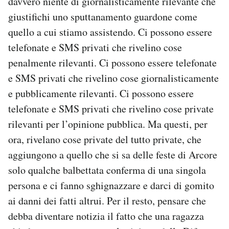
davvero niente di giornalisticamente rilevante che
giustifichi uno sputtanamento guardone come
PODCAST
quello a cui stiamo assistendo. Ci possono essere
telefonate e SMS privati che rivelino cose
NEWSLETTER
penalmente rilevanti. Ci possono essere telefonate
e SMS privati che rivelino cose giornalisticamente
I MIEI PREFERITI
e pubblicamente rilevanti. Ci possono essere
telefonate e SMS privati che rivelino cose private
SHOP
rilevanti per l’opinione pubblica. Ma questi, per
ora, rivelano cose private del tutto private, che
aggiungono a quello che si sa delle feste di Arcore
CALENDARIO
solo qualche balbettata conferma di una singola
persona e ci fanno sghignazzare e darci di gomito
AREA PERSONALE
ai danni dei fatti altrui. Per il resto, pensare che
Area Personale
debba diventare notizia il fatto che una ragazza
Newsletter