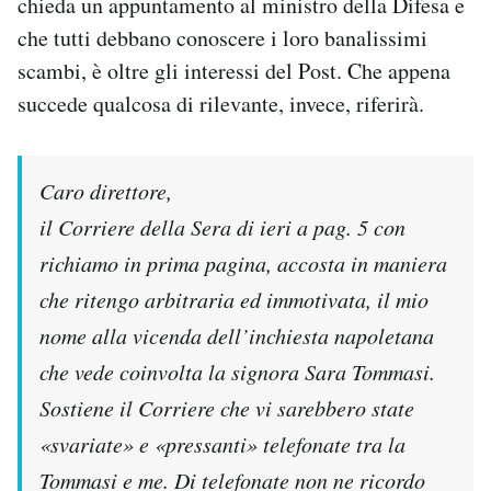
chieda un appuntamento al ministro della Difesa e
Notifiche mobile
che tutti debbano conoscere i loro banalissimi
Regala il Post
scambi, è oltre gli interessi del Post. Che appena
Hai bisogno di aiuto?
succede qualcosa di rilevante, invece, riferirà.
Esci
Caro direttore,
il Corriere della Sera di ieri a pag. 5 con
richiamo in prima pagina, accosta in maniera
che ritengo arbitraria ed immotivata, il mio
nome alla vicenda dell’inchiesta napoletana
che vede coinvolta la signora Sara Tommasi.
Sostiene il Corriere che vi sarebbero state
«svariate» e «pressanti» telefonate tra la
Tommasi e me. Di telefonate non ne ricordo