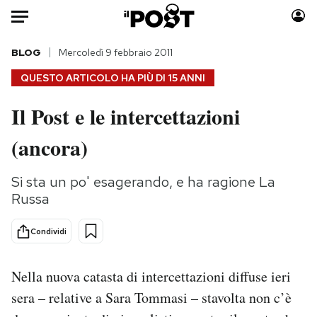
Auto
BLOG
Mercoledì 9 febbraio 2011
QUESTO ARTICOLO HA PIÙ DI
15 ANNI
HOME
Il Post e le intercettazioni
Italia
Moda
(ancora)
Mondo
Libri
Politica
Consumismi
Si sta un po' esagerando, e ha ragione La
Tecnologia
Storie/Idee
Russa
Internet
Ok Boomer!
Scienza
Media
Condividi
Cultura
Europa
Economia
Altrecose
Nella nuova catasta di intercettazioni diffuse ieri
Sport
Mondiali calcio 2026
sera – relative a Sara Tommasi – stavolta non c’è