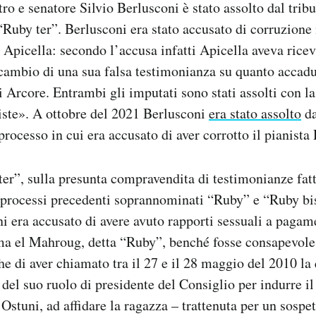
ro e senatore Silvio Berlusconi è stato assolto dal trib
“Ruby ter”. Berlusconi era stato accusato di corruzione
Apicella: secondo l’accusa infatti Apicella aveva rice
cambio di una sua falsa testimonianza su quanto accadu
 di Arcore. Entrambi gli imputati sono stati assolti con 
siste». A ottobre del 2021 Berlusconi
era stato assolto
da
processo in cui era accusato di aver corrotto il pianist
ter”, sulla presunta compravendita di testimonianze fat
e processi precedenti soprannominati “Ruby” e “Ruby bi
 era accusato di avere avuto rapporti sessuali a paga
a el Mahroug, detta “Ruby”, benché fosse consapevole
e di aver chiamato tra il 27 e il 28 maggio del 2010 la 
el suo ruolo di presidente del Consiglio per indurre il
Ostuni, ad affidare la ragazza – trattenuta per un sospet