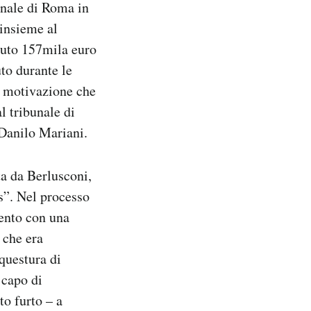
unale di Roma in
 insieme al
vuto 157mila euro
to durante le
la motivazione che
l tribunale di
a Danilo Mariani.
ta da Berlusconi,
s”. Nel processo
mento con una
 che era
questura di
 capo di
to furto – a