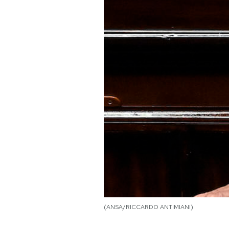
PODCAST
NEWSLETTER
I MIEI PREFERITI
SHOP
CALENDARIO
AREA PERSONALE
(ANSA/RICCARDO ANTIMIANI)
Area Personale
Newsletter