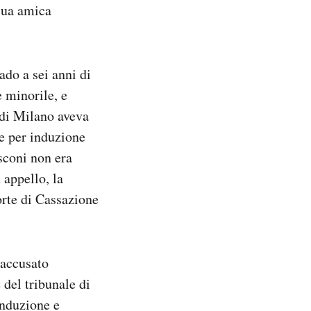
sua amica
ado a sei anni di
e minorile, e
 di Milano aveva
 e per induzione
usconi non era
 appello, la
orte di Cassazione
 accusato
del tribunale di
induzione e