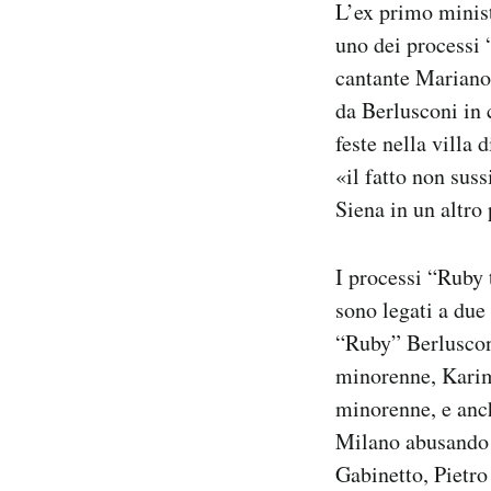
L’ex primo minist
Notifiche mobile
uno dei processi 
Regala il Post
cantante Mariano 
Hai bisogno di aiuto?
Esci
da Berlusconi in 
feste nella villa
«il fatto non sus
Siena in un altro 
I processi “Ruby 
sono legati a du
“Ruby” Berlusconi
minorenne, Karim
minorenne, e anch
Milano abusando d
Gabinetto, Pietro 