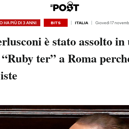
 HA PIÙ DI
3 ANNI
BITS
ITALIA
Giovedì 17 novem
erlusconi è stato assolto in
 “Ruby ter” a Roma perché 
iste