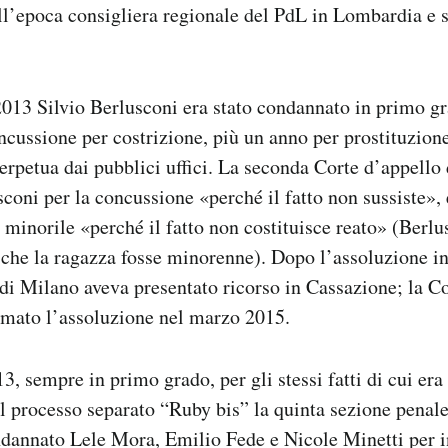
ll’epoca consigliera regionale del PdL in Lombardia e 
2013 Silvio Berlusconi era stato condannato in primo gr
ncussione per costrizione, più un anno per prostituzion
perpetua dai pubblici uffici. La seconda Corte d’appello
sconi per la concussione «perché il fatto non sussiste»,
e minorile «perché il fatto non costituisce reato» (Berl
che la ragazza fosse minorenne). Dopo l’assoluzione in
di Milano aveva presentato ricorso in Cassazione; la C
rmato l’assoluzione nel marzo 2015.
3, sempre in primo grado, per gli stessi fatti di cui era
 processo separato “Ruby bis” la quinta sezione penale 
dannato Lele Mora, Emilio Fede e Nicole Minetti per 