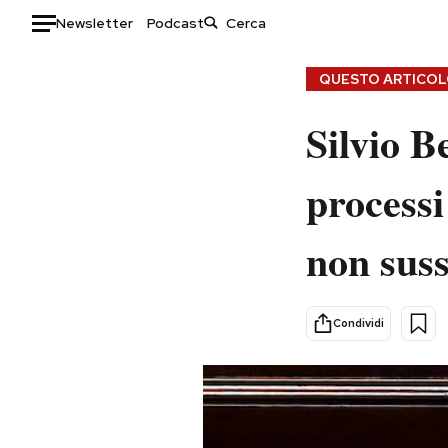
Newsletter
Podcast
Auto
QUESTO ARTICOLO
HOME
Silvio B
Italia
Moda
processi
Mondo
Libri
Politica
Consumismi
non suss
Tecnologia
Storie/Idee
Internet
Ok Boomer!
Scienza
Media
Condividi
Cultura
Europa
Economia
Altrecose
Sport
Mondiali calcio 2026