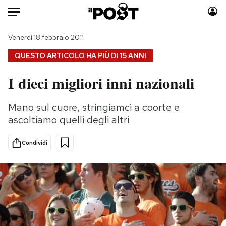
Auto
Venerdì 18 febbraio 2011
QUESTO ARTICOLO HA PIÙ DI
15 ANNI
HOME
I dieci migliori inni nazionali
Italia
Moda
Mondo
Libri
Mano sul cuore, stringiamci a coorte e
Politica
Consumismi
ascoltiamo quelli degli altri
Tecnologia
Storie/Idee
Internet
Ok Boomer!
Condividi
Scienza
Media
Cultura
Europa
Economia
Altrecose
Sport
Mondiali calcio 2026