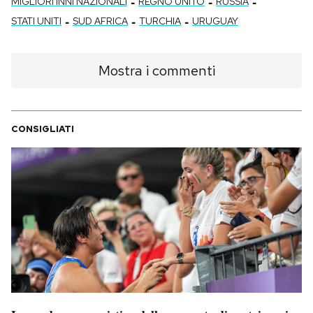
-
-
-
MIGLIORI INNI NAZIONALI
REGNO UNITO
RUSSIA
-
-
-
STATI UNITI
SUD AFRICA
TURCHIA
URUGUAY
Mostra i commenti
CONSIGLIATI