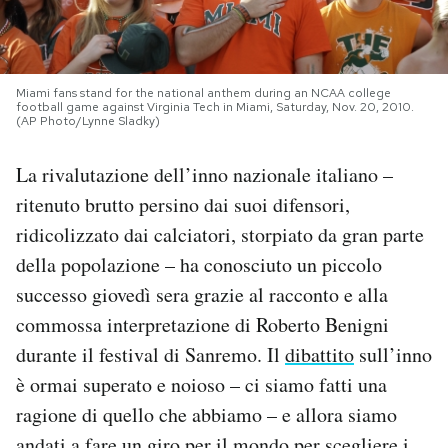
PODCAST
Miami fans stand for the national anthem during an NCAA college
NEWSLETTER
football game against Virginia Tech in Miami, Saturday, Nov. 20, 2010.
(AP Photo/Lynne Sladky)
La rivalutazione dell’inno nazionale italiano –
I MIEI PREFERITI
ritenuto brutto persino dai suoi difensori,
ridicolizzato dai calciatori, storpiato da gran parte
SHOP
della popolazione – ha conosciuto un piccolo
successo giovedì sera grazie al racconto e alla
CALENDARIO
commossa interpretazione di Roberto Benigni
durante il festival di Sanremo. Il
dibattito
sull’inno
AREA PERSONALE
è ormai superato e noioso – ci siamo fatti una
ragione di quello che abbiamo – e allora siamo
Area Personale
Newsletter
andati a fare un giro per il mondo per scegliere i