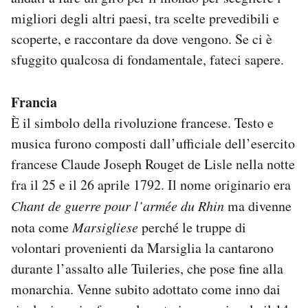
Notifiche mobile
migliori degli altri paesi, tra scelte prevedibili e
Regala il Post
scoperte, e raccontare da dove vengono. Se ci è
Hai bisogno di aiuto?
sfuggito qualcosa di fondamentale, fateci sapere.
Esci
Francia
È il simbolo della rivoluzione francese. Testo e
musica furono composti dall’ufficiale dell’esercito
francese Claude Joseph Rouget de Lisle nella notte
fra il 25 e il 26 aprile 1792. Il nome originario era
Chant de guerre pour l’armée du Rhin
ma divenne
nota come
Marsigliese
perché le truppe di
volontari provenienti da Marsiglia la cantarono
durante l’assalto alle Tuileries, che pose fine alla
monarchia. Venne subito adottato come inno dai