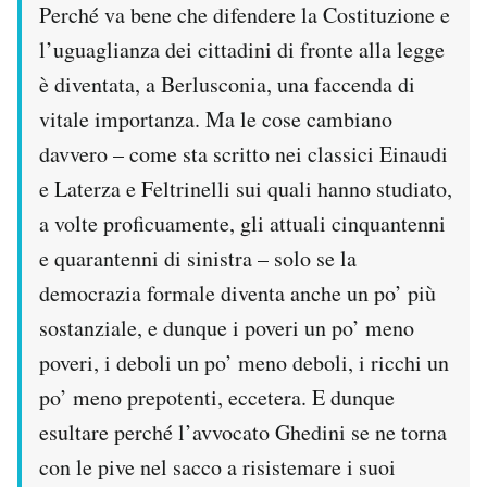
Perché va bene che difendere la Costituzione e
Notifiche mobile
l’uguaglianza dei cittadini di fronte alla legge
Regala il Post
Hai bisogno di aiuto?
è diventata, a Berlusconia, una faccenda di
Esci
vitale importanza. Ma le cose cambiano
davvero – come sta scritto nei classici Einaudi
e Laterza e Feltrinelli sui quali hanno studiato,
a volte proficuamente, gli attuali cinquantenni
e quarantenni di sinistra – solo se la
democrazia formale diventa anche un po’ più
sostanziale, e dunque i poveri un po’ meno
poveri, i deboli un po’ meno deboli, i ricchi un
po’ meno prepotenti, eccetera. E dunque
esultare perché l’avvocato Ghedini se ne torna
con le pive nel sacco a risistemare i suoi