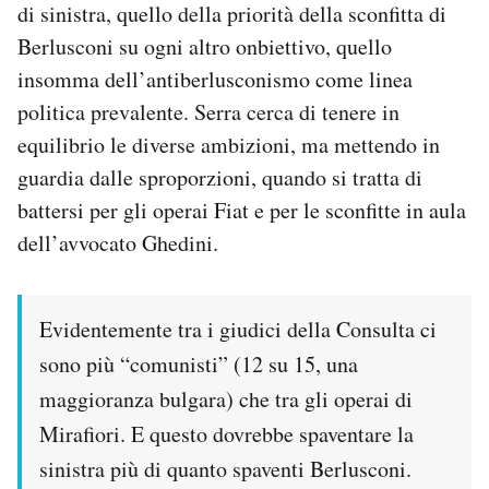
di sinistra, quello della priorità della sconfitta di
Berlusconi su ogni altro onbiettivo, quello
PODCAST
insomma dell’antiberlusconismo come linea
politica prevalente. Serra cerca di tenere in
NEWSLETTER
equilibrio le diverse ambizioni, ma mettendo in
guardia dalle sproporzioni, quando si tratta di
I MIEI PREFERITI
battersi per gli operai Fiat e per le sconfitte in aula
dell’avvocato Ghedini.
SHOP
Evidentemente tra i giudici della Consulta ci
CALENDARIO
sono più “comunisti” (12 su 15, una
maggioranza bulgara) che tra gli operai di
AREA PERSONALE
Mirafiori. E questo dovrebbe spaventare la
Area Personale
sinistra più di quanto spaventi Berlusconi.
Newsletter