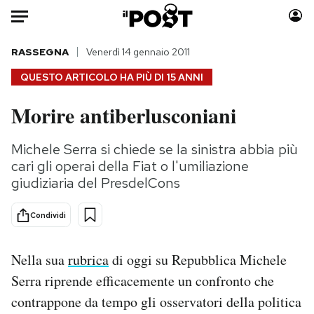
Auto
RASSEGNA
Venerdì 14 gennaio 2011
QUESTO ARTICOLO HA PIÙ DI
15 ANNI
HOME
Morire antiberlusconiani
Italia
Moda
Mondo
Libri
Michele Serra si chiede se la sinistra abbia più
Politica
Consumismi
cari gli operai della Fiat o l'umiliazione
Tecnologia
Storie/Idee
giudiziaria del PresdelCons
Internet
Ok Boomer!
Condividi
Scienza
Media
Cultura
Europa
Nella sua
rubrica
di oggi su Repubblica Michele
Economia
Altrecose
Serra riprende efficacemente un confronto che
Sport
Mondiali calcio 2026
contrappone da tempo gli osservatori della politica