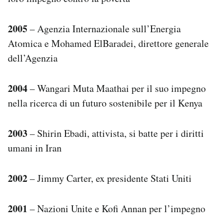
Notifiche mobile
Regala il Post
2005
– Agenzia Internazionale sull’Energia
Hai bisogno di aiuto?
Atomica e Mohamed ElBaradei, direttore generale
Esci
dell’Agenzia
2004
– Wangari Muta Maathai per il suo impegno
nella ricerca di un futuro sostenibile per il Kenya
2003
– Shirin Ebadi, attivista, si batte per i diritti
umani in Iran
2002
– Jimmy Carter, ex presidente Stati Uniti
2001
– Nazioni Unite e Kofi Annan per l’impegno