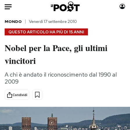
Auto
MONDO
Venerdì 17 settembre 2010
QUESTO ARTICOLO HA PIÙ DI
15 ANNI
HOME
Nobel per la Pace, gli ultimi
Italia
Moda
vincitori
Mondo
Libri
Politica
Consumismi
A chi è andato il riconoscimento dal 1990 al
Tecnologia
Storie/Idee
2009
Internet
Ok Boomer!
Scienza
Media
Condividi
Cultura
Europa
Economia
Altrecose
Sport
Mondiali calcio 2026