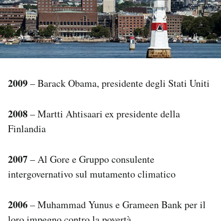
PODCAST
NEWSLETTER
2009
– Barack Obama, presidente degli Stati Uniti
I MIEI PREFERITI
2008
– Martti Ahtisaari ex presidente della
SHOP
Finlandia
CALENDARIO
2007
– Al Gore e Gruppo consulente
intergovernativo sul mutamento climatico
AREA PERSONALE
2006
– Muhammad Yunus e Grameen Bank per il
Area Personale
Newsletter
loro impegno contro la povertà