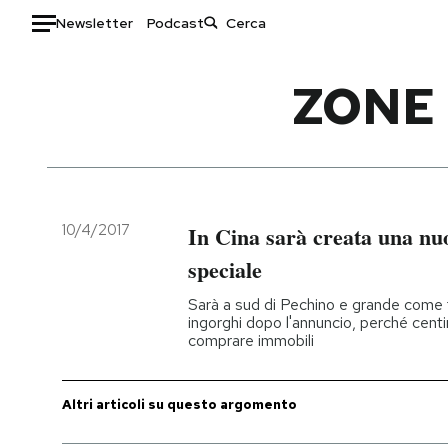
Newsletter
Podcast
Auto
ZONE
HOME
Italia
Moda
Mondo
Libri
Politica
Consumismi
10/4/2017
In Cina sarà creata una n
Tecnologia
Storie/Idee
speciale
Internet
Ok Boomer!
Sarà a sud di Pechino e grande come t
Scienza
Media
ingorghi dopo l'annuncio, perché centi
comprare immobili
Cultura
Europa
Economia
Altrecose
Sport
Mondiali calcio 2026
Altri articoli su questo argomento