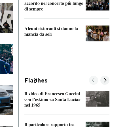
accordo nel concerto più lungo
di sempre
Il ci
parla
Alcuni ristoranti si danno la
nessu
mancia da soli
Fla
hes
Il video di Francesco Guccini
Sulla
con l’eskimo «a Santa Lucia»
vorti
nel 1965
veder
Il particolare rapporto tra
La ve