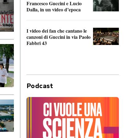
Francesco Guccini e Lucio
“Loco
Dalla, in un video d’epoca
Franc
I video dei fan che cantano le
Il de
canzoni di Guccini in via Paolo
Edoar
Fabbri 43
cappi
Podcast