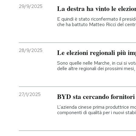
29/9/2025
La destra ha vinto le elezio
PODCAST
E quindi è stato riconfermato il pres
che ha battuto Matteo Ricci del centr
NEWSLETTER
28/9/2025
Le elezioni regionali più i
I MIEI PREFERITI
Sono quelle nelle Marche, in cui si vo
delle altre regionali dei prossimi mesi,
SHOP
CALENDARIO
27/1/2025
BYD sta cercando fornitori 
L’azienda cinese prima produttrice mond
AREA PERSONALE
componenti di qualità per i nuovi stabi
Entra