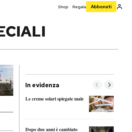
Abbonati
Shop
Regala
CIALI
In evidenza
Le creme solari spiegate male
FitAc
guerr
Dopo due anni è cambiato
A cos