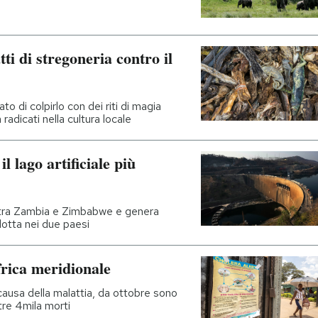
ti di stregoneria contro il
o di colpirlo con dei riti di magia
radicati nella cultura locale
l lago artificiale più
ne tra Zambia e Zimbabwe e genera
dotta nei due paesi
frica meridionale
a causa della malattia, da ottobre sono
ltre 4mila morti