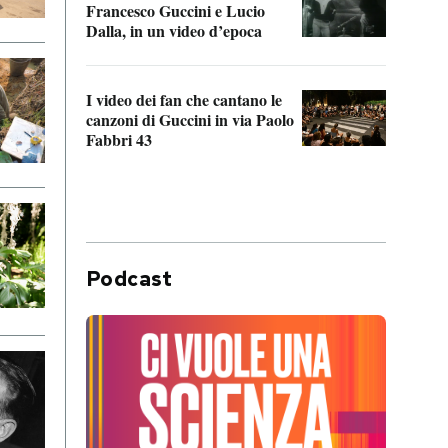
Francesco Guccini e Lucio
“Loco
Dalla, in un video d’epoca
Franc
I video dei fan che cantano le
Il de
canzoni di Guccini in via Paolo
Edoar
Fabbri 43
cappi
Podcast