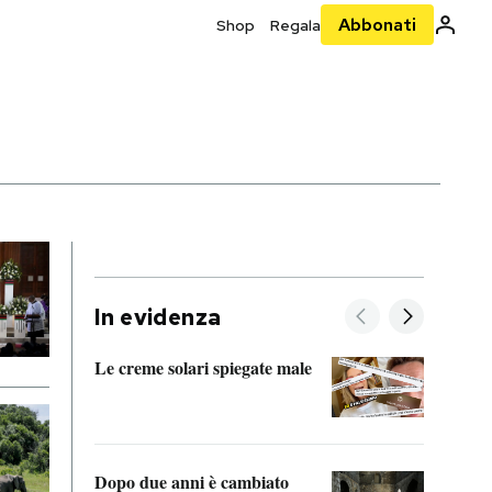
Abbonati
Shop
Regala
In evidenza
Le creme solari spiegate male
FitAc
guerr
Dopo due anni è cambiato
A cos