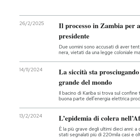
PODCAST
26/2/2025
Il processo in Zambia per at
NEWSLETTER
presidente
Due uomini sono accusati di aver tentat
nera, vietati da una legge coloniale ma 
I MIEI PREFERITI
14/11/2024
La siccità sta prosciugando i
SHOP
grande del mondo
Il bacino di Kariba si trova sul confi
CALENDARIO
buona parte dell'energia elettrica pro
AREA PERSONALE
13/2/2024
L’epidemia di colera nell’A
È la più grave degli ultimi dieci anni: 
Entra
stati segnalati più di 220mila casi e o