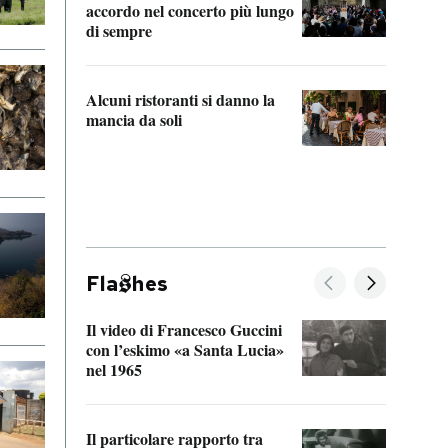
accordo nel concerto più lungo
di sempre
Il ci
parla
Alcuni ristoranti si danno la
nessu
mancia da soli
Fla
hes
Il video di Francesco Guccini
Sulla
con l’eskimo «a Santa Lucia»
vorti
nel 1965
veder
Il particolare rapporto tra
La ve