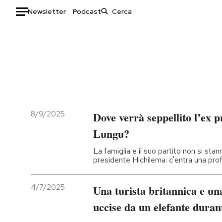
Newsletter
Podcast
Auto
HOME
Italia
Moda
Mondo
Libri
Politica
Consumismi
8/9/2025
Dove verrà seppellito l’ex
Tecnologia
Storie/Idee
Lungu?
Internet
Ok Boomer!
La famiglia e il suo partito non si st
Scienza
Media
presidente Hichilema: c'entra una profo
Cultura
Europa
Economia
Altrecose
4/7/2025
Una turista britannica e un
Sport
Mondiali calcio 2026
uccise da un elefante duran