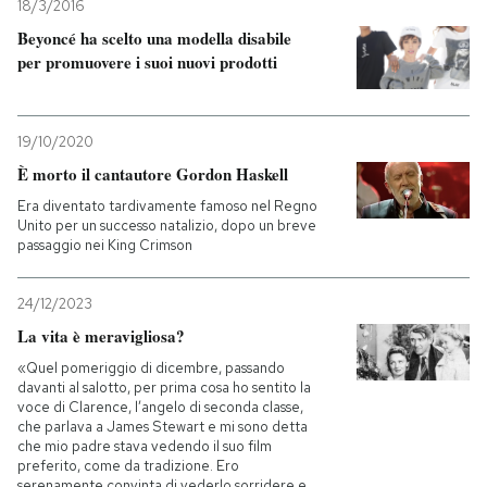
18/3/2016
Beyoncé ha scelto una modella disabile
per promuovere i suoi nuovi prodotti
19/10/2020
È morto il cantautore Gordon Haskell
Era diventato tardivamente famoso nel Regno
Unito per un successo natalizio, dopo un breve
passaggio nei King Crimson
24/12/2023
La vita è meravigliosa?
«Quel pomeriggio di dicembre, passando
davanti al salotto, per prima cosa ho sentito la
voce di Clarence, l’angelo di seconda classe,
che parlava a James Stewart e mi sono detta
che mio padre stava vedendo il suo film
preferito, come da tradizione. Ero
serenamente convinta di vederlo sorridere e