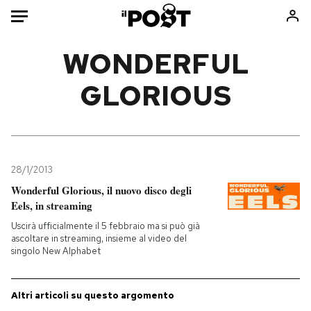
Auto
WONDERFUL
GLORIOUS
HOME
Italia
Moda
Mondo
Libri
Politica
Consumismi
28/1/2013
Tecnologia
Storie/Idee
Wonderful Glorious, il nuovo disco degli
Internet
Ok Boomer!
Eels, in streaming
Scienza
Media
Uscirà ufficialmente il 5 febbraio ma si può già
Cultura
Europa
ascoltare in streaming, insieme al video del
singolo New Alphabet
Economia
Altrecose
Sport
Mondiali calcio 2026
Altri articoli su questo argomento