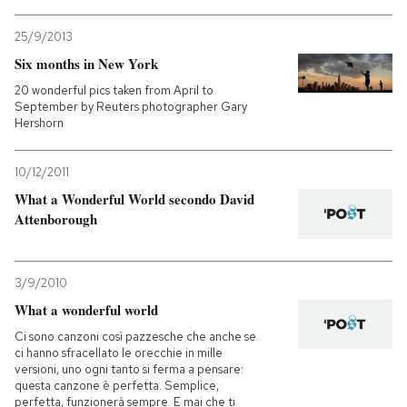
PODCAST
25/9/2013
Six months in New York
20 wonderful pics taken from April to
NEWSLETTER
September by Reuters photographer Gary
Hershorn
I MIEI PREFERITI
10/12/2011
What a Wonderful World secondo David
SHOP
Attenborough
CALENDARIO
3/9/2010
What a wonderful world
AREA PERSONALE
Ci sono canzoni così pazzesche che anche se
ci hanno sfracellato le orecchie in mille
versioni, uno ogni tanto si ferma a pensare:
Entra
questa canzone è perfetta. Semplice,
perfetta, funzionerà sempre. E mai che ti