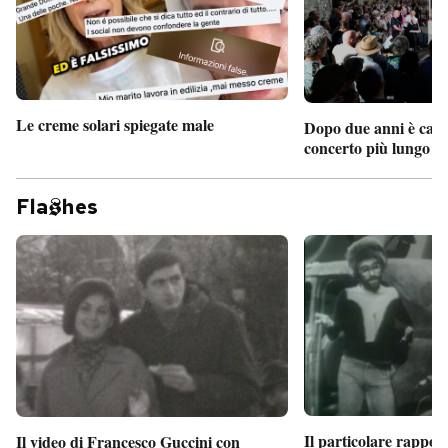
Le creme solari spiegate male
Dopo due anni è camb
concerto più lungo d
Fla
hes
Il particolare rappor
Il video di Francesco Guccini con