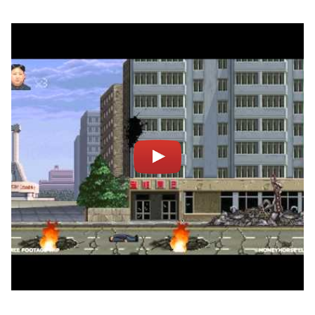
Notifiche mobile
Regala il Post
Hai bisogno di aiuto?
Esci