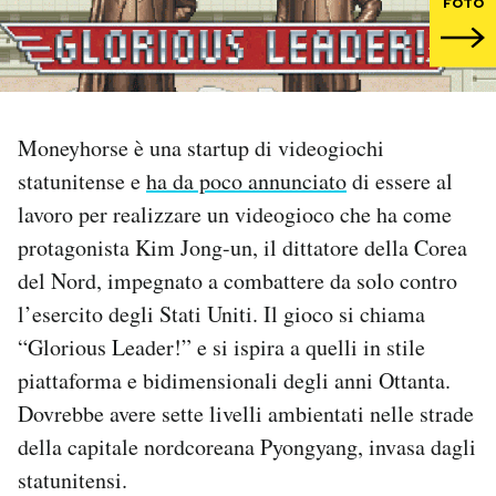
FOTO
PODCAST
NEWSLETTER
Moneyhorse è una startup di videogiochi
statunitense e
ha da poco annunciato
di essere al
I MIEI PREFERITI
lavoro per realizzare un videogioco che ha come
protagonista Kim Jong-un, il dittatore della Corea
SHOP
del Nord, impegnato a combattere da solo contro
l’esercito degli Stati Uniti. Il gioco si chiama
CALENDARIO
“Glorious Leader!” e si ispira a quelli in stile
piattaforma e bidimensionali degli anni Ottanta.
AREA PERSONALE
Dovrebbe avere sette livelli ambientati nelle strade
della capitale nordcoreana Pyongyang, invasa dagli
Area Personale
statunitensi.
Newsletter