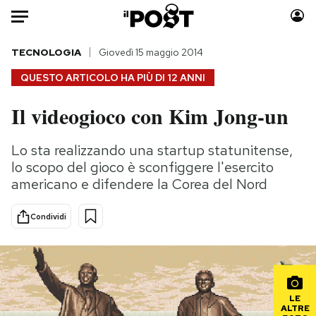
Auto
TECNOLOGIA
Giovedì 15 maggio 2014
QUESTO ARTICOLO HA PIÙ DI
12 ANNI
HOME
Il videogioco con Kim Jong-un
Italia
Moda
Mondo
Libri
Lo sta realizzando una startup statunitense,
Politica
Consumismi
lo scopo del gioco è sconfiggere l'esercito
Tecnologia
Storie/Idee
americano e difendere la Corea del Nord
Internet
Ok Boomer!
Condividi
Scienza
Media
Cultura
Europa
Economia
Altrecose
Sport
Mondiali calcio 2026
LE
ALTRE