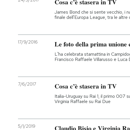
24/5/2017
Cosa c’è stasera in TV
PODCAST
James Bond che si sente vecchio, i naz
finale dell'Europa League, tra le altre
NEWSLETTER
17/9/2016
Le foto della prima unione 
I MIEI PREFERITI
L'ha celebrata stamattina in Campidogl
Francisco Raffaele Villarusso e Luca 
SHOP
7/6/2017
Cosa c’è stasera in TV
CALENDARIO
Italia-Uruguay su Rai 1, il primo 007 
Virginia Raffaele su Rai Due
AREA PERSONALE
Entra
5/1/2019
Claudio Bisio e Virginia Ra