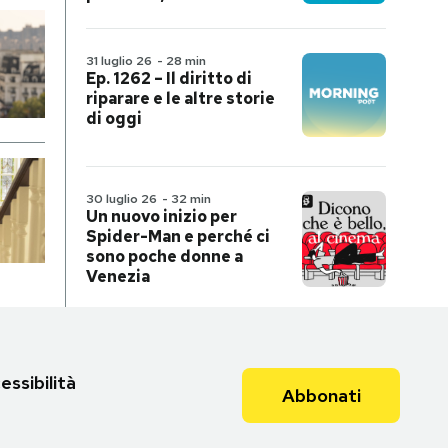
31 luglio 26
-
28 min
Ep. 1262 – Il diritto di
riparare e le altre storie
di oggi
30 luglio 26
-
32 min
Un nuovo inizio per
Spider-Man e perché ci
sono poche donne a
Venezia
essibilità
Abbonati