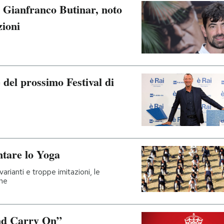
o Gianfranco Butinar, noto
zioni
del prossimo Festival di
ntare lo Yoga
arianti e troppe imitazioni, le
ine
nd Carry On”