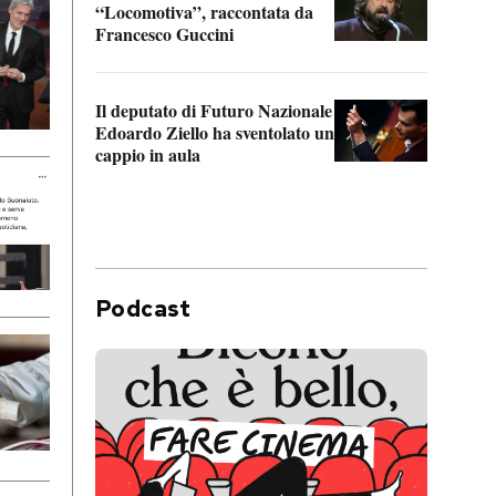
“Locomotiva”, raccontata da
inseg
Francesco Guccini
Khers
Il deputato di Futuro Nazionale
La pl
Edoardo Ziello ha sventolato un
da P
cappio in aula
Podcast