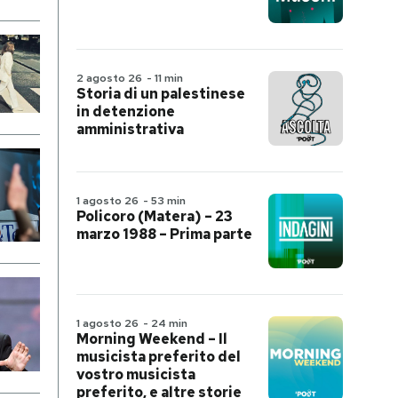
2 agosto 26
-
11 min
Storia di un palestinese
in detenzione
amministrativa
1 agosto 26
-
53 min
Policoro (Matera) – 23
marzo 1988 – Prima parte
1 agosto 26
-
24 min
Morning Weekend – Il
musicista preferito del
vostro musicista
preferito, e altre storie