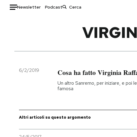
Newsletter
Podcast
Auto
VIRGIN
HOME
Italia
Moda
Mondo
Libri
Politica
Consumismi
6/2/2019
Cosa ha fatto Virginia Raf
Tecnologia
Storie/Idee
Un altro Sanremo, per iniziare, e poi l
Internet
Ok Boomer!
famosa
Scienza
Media
Cultura
Europa
Economia
Altrecose
Altri articoli su questo argomento
Sport
Mondiali calcio 2026