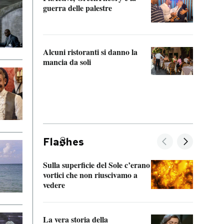
“Odis
guerra delle palestre
Che s
strum
Alcuni ristoranti si danno la
mancia da soli
Fla
hes
Sulla superficie del Sole c’erano
Il fi
vortici che non riuscivamo a
facen
vedere
dentr
La vera storia della
Il vi