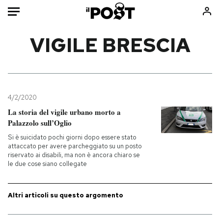
Auto
VIGILE BRESCIA
HOME
Italia
Moda
Mondo
Libri
4/2/2020
Politica
Consumismi
La storia del vigile urbano morto a
Palazzolo sull’Oglio
Tecnologia
Storie/Idee
Si è suicidato pochi giorni dopo essere stato
Internet
Ok Boomer!
attaccato per avere parcheggiato su un posto
Scienza
Media
riservato ai disabili, ma non è ancora chiaro se
le due cose siano collegate
Cultura
Europa
Economia
Altrecose
Altri articoli su questo argomento
Sport
Mondiali calcio 2026