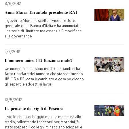
8/6/2012
Anna Maria Tarantola presidente RAI
PODCAST
Il governo Monti ha scelto il vicedirettore
generale della Banca d'Italia e ha annunciato
NEWSLETTER
una serie di "limitate ma essenziali" modifiche
alla governance
I MIEI PREFERITI
2/7/2018
Il numero unico 112 funziona male?
SHOP
Un incendio in cui sono morti due bambini ha
fatto riparlare del numero che sta sostituendo
118, 115 e 113: cosa è cambiato e cosa ne dicono
gli esperti e addetti ai lavori
CALENDARIO
16/5/2012
AREA PERSONALE
Le proteste dei vigili di Pescara
Il vigile che parcheggiò male la macchina allo
Entra
stadio, rallentando i soccorsi per Morosini, è
stato sospeso: i colleghi minacciano scioperi e