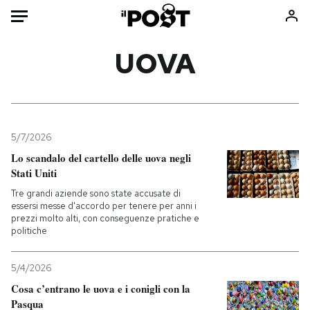
Auto
UOVA
HOME
Italia
Moda
Mondo
Libri
5/7/2026
Politica
Consumismi
Lo scandalo del cartello delle uova negli
Stati Uniti
Tecnologia
Storie/Idee
Tre grandi aziende sono state accusate di
Internet
Ok Boomer!
essersi messe d'accordo per tenere per anni i
Scienza
Media
prezzi molto alti, con conseguenze pratiche e
politiche
Cultura
Europa
Economia
Altrecose
5/4/2026
Sport
Mondiali calcio 2026
Cosa c’entrano le uova e i conigli con la
Pasqua