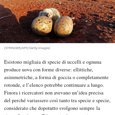
PODCAST
NEWSLETTER
I MIEI PREFERITI
(STRINGER/AFP/Getty Images)
Esistono migliaia di specie di uccelli e ognuna
SHOP
produce uova con forme diverse: ellittiche,
asimmetriche, a forma di goccia o completamente
CALENDARIO
rotonde, e l’elenco potrebbe continuare a lungo.
Finora i ricercatori non avevano un’idea precisa
AREA PERSONALE
del perché variassero così tanto tra specie e specie,
Area Personale
considerato che dopotutto svolgono sempre la
Newsletter