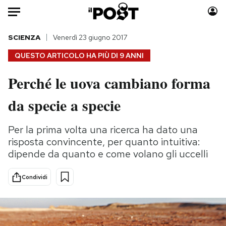
Auto
SCIENZA
Venerdì 23 giugno 2017
QUESTO ARTICOLO HA PIÙ DI
9 ANNI
HOME
Perché le uova cambiano forma
Italia
Moda
da specie a specie
Mondo
Libri
Politica
Consumismi
Per la prima volta una ricerca ha dato una
Tecnologia
Storie/Idee
risposta convincente, per quanto intuitiva:
Internet
Ok Boomer!
dipende da quanto e come volano gli uccelli
Scienza
Media
Cultura
Europa
Condividi
Economia
Altrecose
Sport
Mondiali calcio 2026