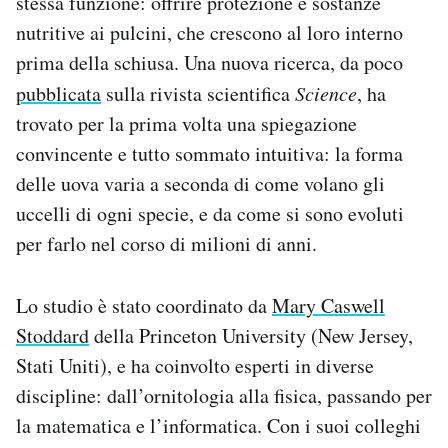
stessa funzione: offrire protezione e sostanze
Notifiche mobile
nutritive ai pulcini, che crescono al loro interno
Regala il Post
prima della schiusa. Una nuova ricerca, da poco
Hai bisogno di aiuto?
pubblicata
sulla rivista scientifica
Science
, ha
Esci
trovato per la prima volta una spiegazione
convincente e tutto sommato intuitiva: la forma
delle uova varia a seconda di come volano gli
uccelli di ogni specie, e da come si sono evoluti
per farlo nel corso di milioni di anni.
Lo studio è stato coordinato da
Mary Caswell
Stoddard
della Princeton University (New Jersey,
Stati Uniti), e ha coinvolto esperti in diverse
discipline: dall’ornitologia alla fisica, passando per
la matematica e l’informatica. Con i suoi colleghi