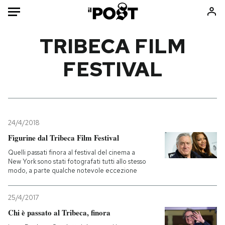
Auto
TRIBECA FILM
FESTIVAL
HOME
Italia
Moda
Mondo
Libri
Politica
Consumismi
24/4/2018
Tecnologia
Storie/Idee
Figurine dal Tribeca Film Festival
Internet
Ok Boomer!
Quelli passati finora al festival del cinema a
Scienza
Media
New York sono stati fotografati tutti allo stesso
modo, a parte qualche notevole eccezione
Cultura
Europa
Economia
Altrecose
25/4/2017
Sport
Mondiali calcio 2026
Chi è passato al Tribeca, finora