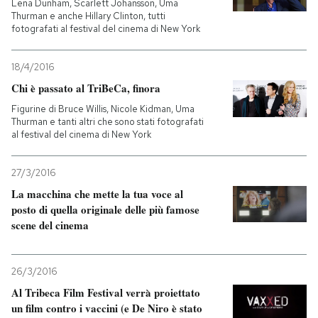
Lena Dunham, Scarlett Johansson, Uma
Thurman e anche Hillary Clinton, tutti
PODCAST
fotografati al festival del cinema di New York
18/4/2016
NEWSLETTER
Chi è passato al TriBeCa, finora
Figurine di Bruce Willis, Nicole Kidman, Uma
Thurman e tanti altri che sono stati fotografati
I MIEI PREFERITI
al festival del cinema di New York
SHOP
27/3/2016
La macchina che mette la tua voce al
posto di quella originale delle più famose
CALENDARIO
scene del cinema
AREA PERSONALE
26/3/2016
Al Tribeca Film Festival verrà proiettato
Entra
un film contro i vaccini (e De Niro è stato