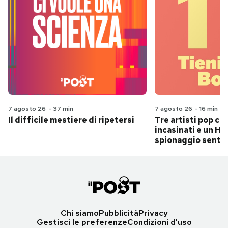
7 agosto 26
-
37 min
7 agosto 26
-
16 min
Il difficile mestiere di ripetersi
Tre artisti pop ch
incasinati e un Hit
spionaggio senti
Chi siamo
Pubblicità
Privacy
Gestisci le preferenze
Condizioni d'uso