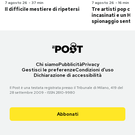
7 agosto 26
-
37 min
7 agosto 26
-
16 min
Il difficile mestiere di ripetersi
Tre artisti pop ch
incasinati e un Hit
spionaggio senti
Chi siamo
Pubblicità
Privacy
Gestisci le preferenze
Condizioni d'uso
Dichiarazione di accessibilità
Il Post è una testata registrata presso il Tribunale di Milano, 419 del
28 settembre 2009 - ISSN 2610-9980
Abbonati