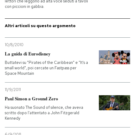
lettori che leggono ad alta voce seduti a tavoli
con piccioni in gabbia.
PODCAST
Altri articoli su questo argomento
NEWSLETTER
10/8/2010
I MIEI PREFERITI
La guida di Eurodisney
Buttatevi su "Pirates of the Caribbean" e "It's a
small world", poi cercate un Fastpass per
SHOP
Space Mountain
11/9/2011
CALENDARIO
Paul Simon a Ground Zero
Ha suonato The Sound of silence, che aveva
AREA PERSONALE
scritto dopo l'attentato a John Fitzgerald
Kennedy
Entra
6/9/2011