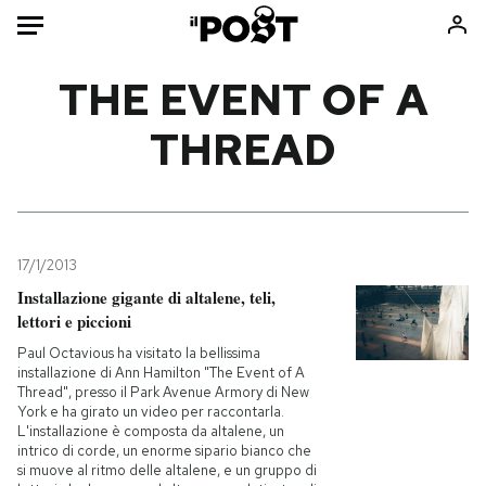
Auto
THE EVENT OF A
THREAD
HOME
Italia
Moda
Mondo
Libri
Politica
Consumismi
17/1/2013
Tecnologia
Storie/Idee
Installazione gigante di altalene, teli,
Internet
Ok Boomer!
lettori e piccioni
Scienza
Media
Paul Octavious ha visitato la bellissima
Cultura
Europa
installazione di Ann Hamilton "The Event of A
Thread", presso il Park Avenue Armory di New
Economia
Altrecose
York e ha girato un video per raccontarla.
L'installazione è composta da altalene, un
Sport
Mondiali calcio 2026
intrico di corde, un enorme sipario bianco che
si muove al ritmo delle altalene, e un gruppo di