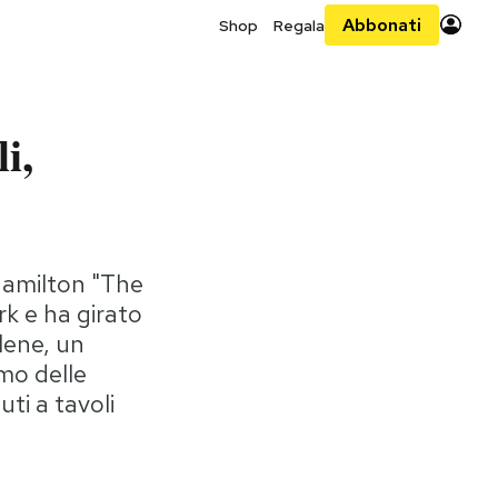
Abbonati
Shop
Regala
i,
 Hamilton "The
k e ha girato
lene, un
tmo delle
ti a tavoli