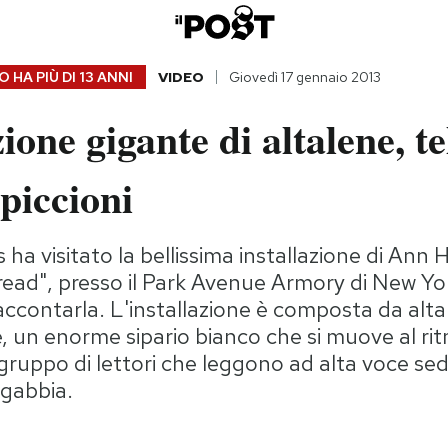
 HA PIÙ DI
13 ANNI
VIDEO
Giovedì 17 gennaio 2013
ione gigante di altalene, tel
 piccioni
 ha visitato la bellissima installazione di Ann
ead", presso il Park Avenue Armory di New Yor
accontarla. L'installazione è composta da alta
de, un enorme sipario bianco che si muove al ri
 gruppo di lettori che leggono ad alta voce sedu
 gabbia.