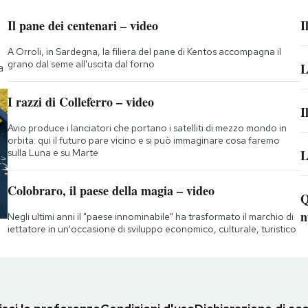
Il pane dei centenari – video
I
A Orroli, in Sardegna, la filiera del pane di Kentos accompagna il
grano dal seme all'uscita dal forno
L
a
I razzi di Colleferro – video
I
Avio produce i lanciatori che portano i satelliti di mezzo mondo in
orbita: qui il futuro pare vicino e si può immaginare cosa faremo
sulla Luna e su Marte
L
Colobraro, il paese della magia – video
Q
n
Negli ultimi anni il "paese innominabile" ha trasformato il marchio di
iettatore in un'occasione di sviluppo economico, culturale, turistico