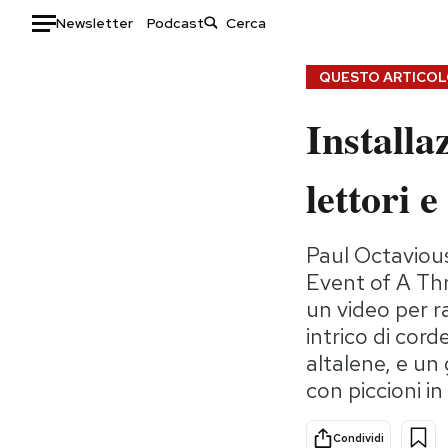
Newsletter
Podcast
Auto
QUESTO ARTICOLO
Installaz
HOME
Italia
Moda
lettori e
Mondo
Libri
Politica
Consumismi
Paul Octavious
Tecnologia
Storie/Idee
Event of A Thr
Internet
Ok Boomer!
un video per r
Scienza
Media
intrico di cor
Cultura
Europa
altalene, e un
Economia
Altrecose
con piccioni in
Sport
Mondiali calcio 2026
Condividi