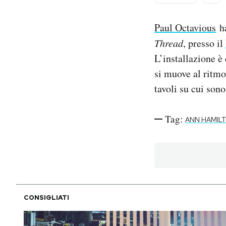
PODCAST
Paul Octavious
ha
Thread
, presso il
NEWSLETTER
L’installazione è
si muove al ritmo 
tavoli su cui son
I MIEI PREFERITI
Tag:
ANN HAMIL
SHOP
CALENDARIO
AREA PERSONALE
CONSIGLIATI
Area Personale
Newsletter