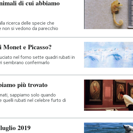
animali di cui abbiamo
la ricerca delle specie che
e non si vedono da parecchio
di Monet e Picasso?
iato nel forno sette quadri rubati in
eri sembrano confermarlo
biamo più trovato
ndonati, sappiamo solo quando
e quelli rubati nel celebre furto di
luglio 2019