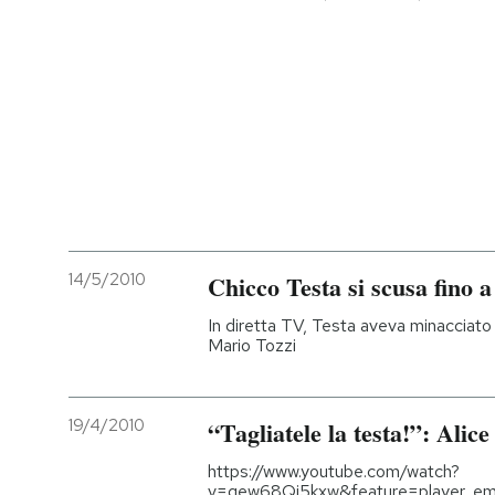
14/5/2010
Chicco Testa si scusa fino 
In diretta TV, Testa aveva minacciato 
Mario Tozzi
19/4/2010
“Tagliatele la testa!”: Alic
https://www.youtube.com/watch?
v=gew68Qj5kxw&feature=player_e