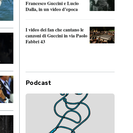
Francesco Guccini e Lucio
“Loco
Dalla, in un video d’epoca
Franc
I video dei fan che cantano le
Il de
canzoni di Guccini in via Paolo
Edoar
Fabbri 43
cappi
Podcast