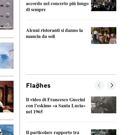
accordo nel concerto più lungo
di sempre
Il ci
parla
Alcuni ristoranti si danno la
nessu
mancia da soli
Fla
hes
Il video di Francesco Guccini
Sulla
con l’eskimo «a Santa Lucia»
vorti
nel 1965
veder
Il particolare rapporto tra
La ve