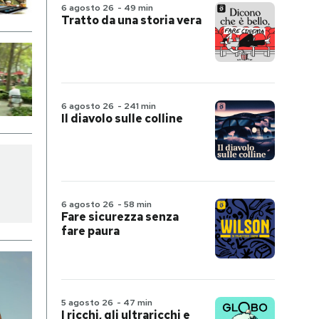
6 agosto 26
-
49 min
Tratto da una storia vera
6 agosto 26
-
241 min
Il diavolo sulle colline
6 agosto 26
-
58 min
Fare sicurezza senza
fare paura
5 agosto 26
-
47 min
I ricchi, gli ultraricchi e