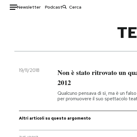
Newsletter
Podcast
Auto
TE
HOME
Italia
Moda
Mondo
Libri
Politica
Consumismi
19/11/2018
Non è stato ritrovato un qu
Tecnologia
Storie/Idee
2012
Internet
Ok Boomer!
Qualcuno pensava di sì, ma è un falso 
Scienza
Media
per promuovere il suo spettacolo teat
Cultura
Europa
Economia
Altrecose
Altri articoli su questo argomento
Sport
Mondiali calcio 2026