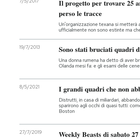
7/5/2017
Il progetto per trovare 25 
perso le tracce
PODCAST
Un'organizzazione texana si metterà al
ufficialmente non sono estinte ma ch
NEWSLETTER
19/7/2013
Sono stati bruciati quadri 
I MIEI PREFERITI
Una donna rumena ha detto di aver bruc
Olanda mesi fa: e gli esami delle cen
SHOP
8/5/2021
I grandi quadri che non ab
CALENDARIO
Distrutti, in casa di miliardari, abba
sparirono agli occhi di quasi tutti: com
Boston
AREA PERSONALE
Entra
27/7/2019
Weekly Beasts di sabato 27 