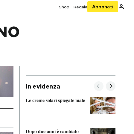
Abbonati
Shop
Regala
INO
In evidenza
Le creme solari spiegate male
FitAc
guerr
Dopo due anni è cambiato
A cos