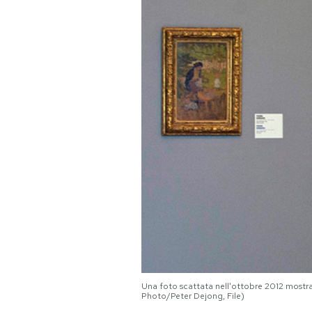
PODCAST
NEWSLETTER
I MIEI PREFERITI
SHOP
CALENDARIO
AREA PERSONALE
Area Personale
Una foto scattata nell'ottobre 2012 mostra 
Photo/Peter Dejong, File)
Newsletter