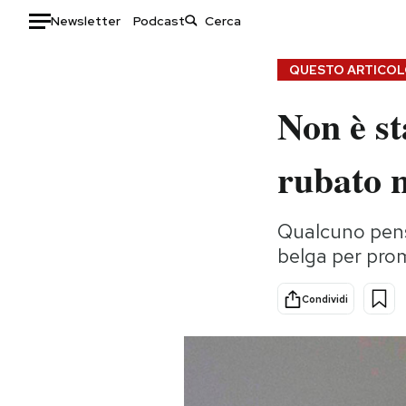
Newsletter
Podcast
Auto
QUESTO ARTICOLO
Non è st
HOME
Italia
Moda
rubato n
Mondo
Libri
Politica
Consumismi
Qualcuno pensa
Tecnologia
Storie/Idee
belga per prom
Internet
Ok Boomer!
Scienza
Media
Condividi
Cultura
Europa
Economia
Altrecose
Sport
Mondiali calcio 2026