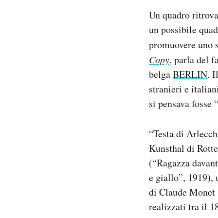
Notifiche mobile
Un quadro ritrova
Regala il Post
un possibile quad
Hai bisogno di aiuto?
promuovere uno sp
Esci
Copy
, parla del 
belga
BERLIN
. 
stranieri e itali
si pensava fosse 
“Testa di Arlecch
Kunsthal di Rotte
(“Ragazza davanti
e giallo”, 1919),
di Claude Monet (
realizzati tra il 