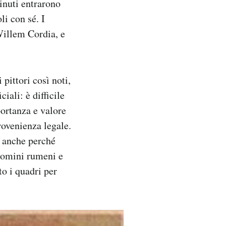
minuti entrarono
li con sé. I
Willem Cordia, e
pittori così noti,
iali: è difficile
portanza e valore
rovenienza legale.
, anche perché
 uomini rumeni e
to i quadri per