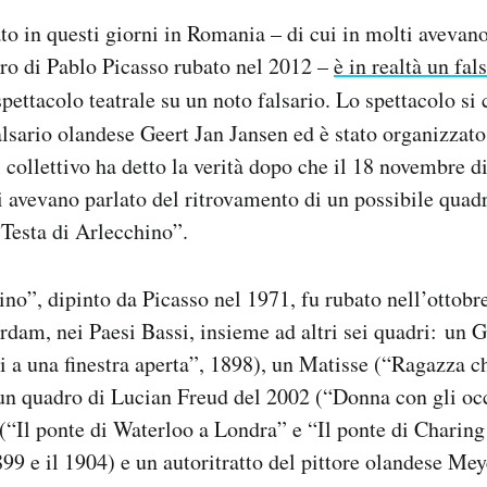
to in questi giorni in Romania – di cui in molti avevan
ro di Pablo Picasso rubato nel 2012 –
è in realtà un fal
ettacolo teatrale su un noto falsario. Lo spettacolo s
falsario olandese Geert Jan Jansen ed è stato organizzato
Il collettivo ha detto la verità dopo che il 18 novembre d
ani avevano parlato del ritrovamento di un possibile quad
“Testa di Arlecchino”.
ino”, dipinto da Picasso nel 1971, fu rubato nell’ottob
rdam, nei Paesi Bassi, insieme ad altri sei quadri: un 
 a una finestra aperta”, 1898), un Matisse (“Ragazza c
 un quadro di Lucian Freud del 2002 (“Donna con gli occ
“Il ponte di Waterloo a Londra” e “Il ponte di Charing
1899 e il 1904) e un autoritratto del pittore olandese Me