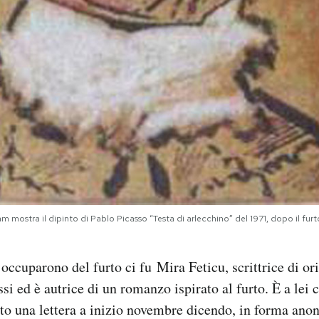
am mostra il dipinto di Pablo Picasso “Testa di arlecchino” del 1971, dopo il fur
i occuparono del furto ci fu Mira Feticu, scrittrice di o
si ed è autrice di un romanzo ispirato al furto. È a lei c
tto una lettera a inizio novembre dicendo, in forma ano