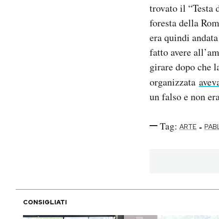
trovato il “Testa
foresta della Roma
era quindi andata
fatto avere all’a
girare dopo che l
organizzata
avev
un falso e non era
Tag:
-
ARTE
PAB
CONSIGLIATI