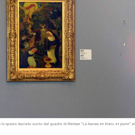
lo spazio lasciato vuoto dal quadro di Matisse "La liseuse en blanc et jaune" a