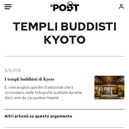
Auto
TEMPLI BUDDISTI
KYOTO
HOME
Italia
Moda
Mondo
Libri
Politica
Consumismi
8/5/2015
Tecnologia
Storie/Idee
I templi buddhisti di Kyoto
Internet
Ok Boomer!
E i meravigliosi giardini tradizionali che li
Scienza
Media
circondano, nelle fotografie scattate durante
dieci anni da Jacqueline Hassink
Cultura
Europa
Economia
Altrecose
Sport
Mondiali calcio 2026
Altri articoli su questo argomento