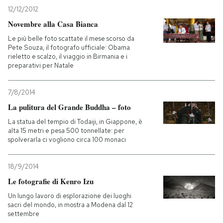
12/12/2012
PODCAST
Novembre alla Casa Bianca
Le più belle foto scattate il mese scorso da
Pete Souza, il fotografo ufficiale: Obama
NEWSLETTER
rieletto e scalzo, il viaggio in Birmania e i
preparativi per Natale
I MIEI PREFERITI
7/8/2014
La pulitura del Grande Buddha – foto
SHOP
La statua del tempio di Todaiji, in Giappone, è
alta 15 metri e pesa 500 tonnellate: per
spolverarla ci vogliono circa 100 monaci
CALENDARIO
18/9/2014
Le fotografie di Kenro Izu
AREA PERSONALE
Un lungo lavoro di esplorazione dei luoghi
Entra
sacri del mondo, in mostra a Modena dal 12
settembre