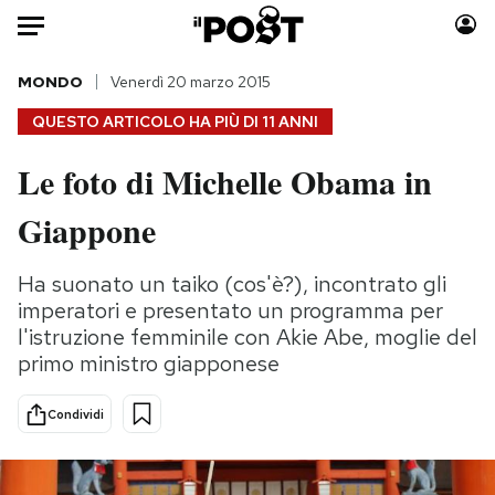
Auto
MONDO
Venerdì 20 marzo 2015
QUESTO ARTICOLO HA PIÙ DI
11 ANNI
HOME
Le foto di Michelle Obama in
Italia
Moda
Giappone
Mondo
Libri
Politica
Consumismi
Ha suonato un taiko (cos'è?), incontrato gli
Tecnologia
Storie/Idee
imperatori e presentato un programma per
Internet
Ok Boomer!
l'istruzione femminile con Akie Abe, moglie del
Scienza
Media
primo ministro giapponese
Cultura
Europa
Economia
Altrecose
Condividi
Sport
Mondiali calcio 2026