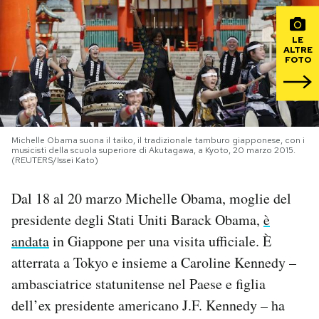
PODCAST
LE
ALTRE
FOTO
NEWSLETTER
I MIEI PREFERITI
Michelle Obama suona il taiko, il tradizionale tamburo giapponese, con i
musicisti della scuola superiore di Akutagawa, a Kyoto, 20 marzo 2015.
(REUTERS/Issei Kato)
SHOP
Dal 18 al 20 marzo Michelle Obama, moglie del
CALENDARIO
presidente degli Stati Uniti Barack Obama,
è
andata
in Giappone per una visita ufficiale. È
atterrata a Tokyo e insieme a Caroline Kennedy –
AREA PERSONALE
ambasciatrice statunitense nel Paese e figlia
Area Personale
dell’ex presidente americano J.F. Kennedy – ha
Newsletter