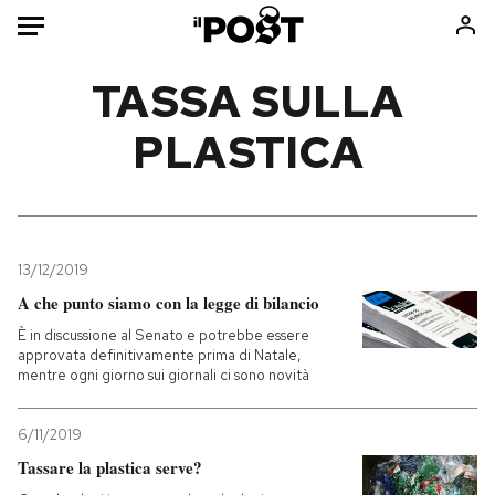
Auto
TASSA SULLA
PLASTICA
HOME
Italia
Moda
Mondo
Libri
Politica
Consumismi
13/12/2019
Tecnologia
Storie/Idee
A che punto siamo con la legge di bilancio
Internet
Ok Boomer!
È in discussione al Senato e potrebbe essere
Scienza
Media
approvata definitivamente prima di Natale,
mentre ogni giorno sui giornali ci sono novità
Cultura
Europa
Economia
Altrecose
6/11/2019
Sport
Mondiali calcio 2026
Tassare la plastica serve?