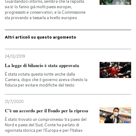
Guardandoci intorno, sembra che la risposta
sia sì: lo fanno già molti paesi europei,
PODCAST
progressisti e conservatori, e la Commissione
sta provando a tassarla a livello europeo
NEWSLETTER
Altri articoli su questo argomento
I MIEI PREFERITI
24/12/2019
La legge di bilancio è stata approvata
SHOP
È stata votata questa notte anche dalla
Camera, dopo che il governo aveva chiesto la
fiducia per evitare modifiche del testo
CALENDARIO
21/7/2020
C’è un accordo per il Fondo per la ripresa
AREA PERSONALE
È stato trovato un compromesso tra paesi del
Entra
Nord e paesi del Sud, Conte ha parlato di
«giornata storica per l'Europa e per l'Italia»